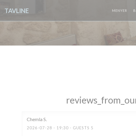
Panel for informasjonskapsler
TAVLINE
MENYER
B
reviews_from_our
Chemla
S
2026-07-28
- 19:30 - GUESTS 5