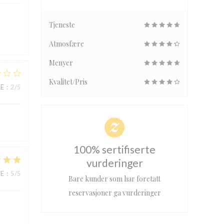
Tjeneste
Atmosfære
Menyer
Kvalitet/Pris
CE
:
2
/5
100% sertifiserte
vurderinger
CE
:
5
/5
Bare kunder som har foretatt
reservasjoner ga vurderinger