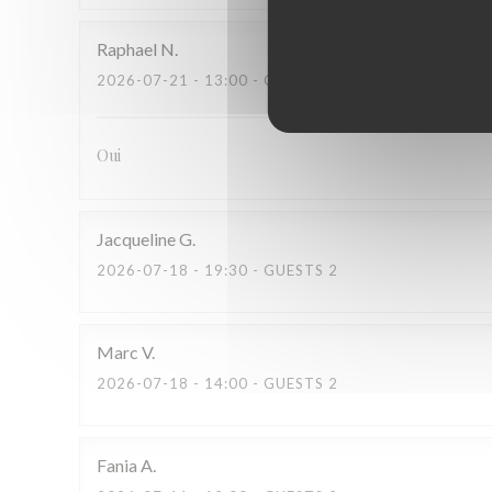
Raphael
N
2026-07-21
- 13:00 - GUESTS 2
Oui
Jacqueline
G
2026-07-18
- 19:30 - GUESTS 2
Marc
V
2026-07-18
- 14:00 - GUESTS 2
Fania
A