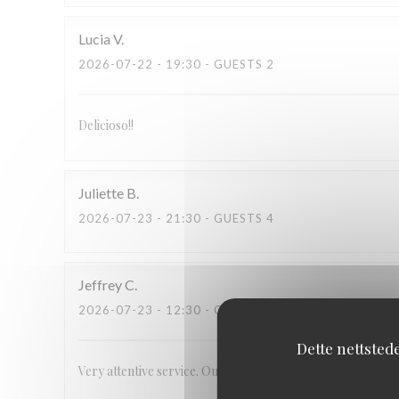
Lucia
V
2026-07-22
- 19:30 - GUESTS 2
Delicioso!!
Juliette
B
2026-07-23
- 21:30 - GUESTS 4
Jeffrey
C
2026-07-23
- 12:30 - GUESTS 2
Dette nettsted
Very attentive service. Outstanding, unique food.