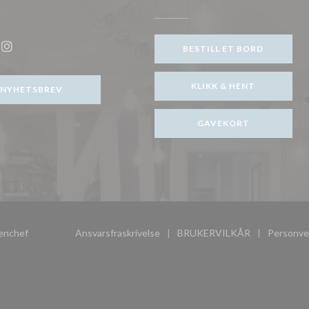
ytt vindu))
BESTILL ET BORD
ook ((åpner i et nytt vindu))
Instagram ((åpner i et nytt vindu))
KLIKK & HENT
NYHETSBREV
GAVEKORT
((åpner i et nytt vindu))
enchef
Ansvarsfraskrivelse
BRUKERVILKÅR
Personve
((åpner i et nytt vindu))
((åpner i et nytt vind