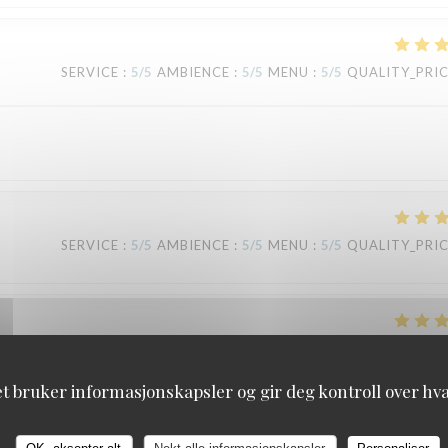
SERVICE
:
5
/5
AMBIENCE
:
5
/5
MENU
:
5
/5
QUALITY_PRI
SERVICE
:
5
/5
AMBIENCE
:
5
/5
MENU
:
5
/5
QUALITY_PRI
SERVICE
:
5
/5
AMBIENCE
:
5
/5
MENU
:
5
/5
QUALITY_PRI
et bruker informasjonskapsler og gir deg kontroll over hva 