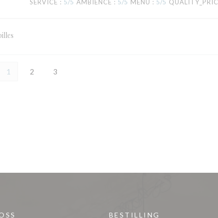
SERVICE
:
5
/5
AMBIENCE
:
5
/5
MENU
:
5
/5
QUALITY_PRI
illes
1
2
3
 OSS
BESTILLING