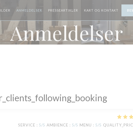
ILDER
ANMELDELSER
PRESSEARTIKLER
KART OG KONTAKT
BE
Anmeldelser
_clients_following_booking
SERVICE
:
5
/5
AMBIENCE
:
5
/5
MENU
:
5
/5
QUALITY_PRI