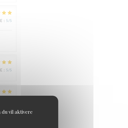
CE
:
5
/5
CE
:
5
/5
CE
:
5
/5
du vil aktivere