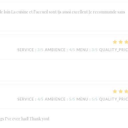
de loin La cuisine et l’accueil sont tjs aussi excellent Je recommande sans
SERVICE
:
3
/5
AMBIENCE
:
4
/5
MENU
:
3
/5
QUALITY_PRI
SERVICE
:
4
/5
AMBIENCE
:
5
/5
MENU
:
5
/5
QUALITY_PRI
ngs I’ve ever had! Thank you!