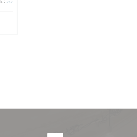
CE
:
5
/5