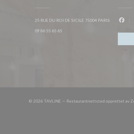
((åpner i et n
25 RUE DU ROI DE SICILE 75004 PARIS
Faceb
09 86 55 65 65
© 2026 TAVLINE — Restaurantnettsted opprettet av
Z