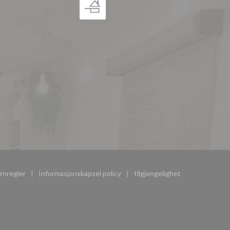
rnregler
Informasjonskapsel policy
tilgjengelighet
u))
((åpner i et nytt vindu))
((åpner i et nytt vindu))
((åpner i et nytt vindu))