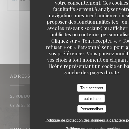
votre consentement. Ces cookies
facultatifs servent à analyser votr
navigation, mesurer l'audience du si
1
2
3
proposer des fonctionnalités (ex : en 
avec les réseaux sociaux) ou afficher
publicités ou contenus personnalisé
Cliquez sur « Tout accepter », « To
refuser » ou « Personnaliser » pour 
vos préférences. Vous pouvez modif
vos choix à tout moment en cliquant
l'icône représentant un cookie en ba
gauche des pages du site.
ADRESSE
Tout accepter
((ouvre une nouvelle fenêt
25 RUE DU ROI DE SICILE 75004 PARIS
Tout refuser
09 86 55 65 65
Personnaliser
Politique de protection des données à caractère p
Politique de gestion des cookies