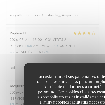
Very attentive service. Outstanding, unique food.
Raphael
N
2026-07-21
- 13:00 - COUVERTS 2
SERVICE
:
5
/5
AMBIANCE
:
4
/5
CUISINE
:
5
/5
QUALITÉ / PRIX
:
3
/5
Oui
Le restaurant et ses partenaires utili
des cookies sur ce site, pouvant impl
Jacqueline
G
la collecte de données à caractèr
personnel. Les cookies dits « nécessa
2026-07-18
- 19:30 - COUVERTS 2
» sont obligatoires et installés par dé
SERVICE
:
5
/5
AMBIANCE
:
5
/5
CUISINE
:
D'autres cookies facultatifs nécessit
5
/5
QUALITÉ / PRIX
:
5
/5