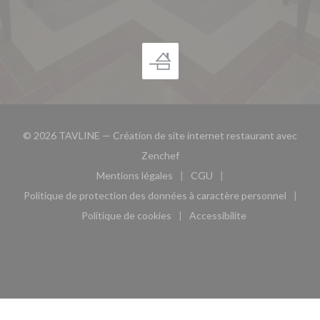
© 2026 TAVLINE — Création de site internet restaurant avec
((ouvre une nouvelle fenêtre))
Zenchef
Mentions légales
CGU
((ouvre une nouvelle fenêtre))
((ouvre une nouvelle fen
Politique de protection des données à caractère personnel
((ouvre une nouvelle fenêtre))
Politique de cookies
Accessibilite
((ouvre une nouvelle fenêtre))
((ouvre une nouvelle fe