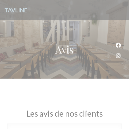
Personnalisation de vos choix en matière de cookies
TAVLINE
Avis
Face
Inst
Les avis de nos clients