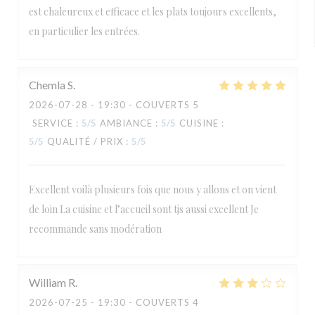
est chaleureux et efficace et les plats toujours excellents,
en particulier les entrées.
Chemla
S
2026-07-28
- 19:30 - COUVERTS 5
SERVICE
:
5
/5
AMBIANCE
:
5
/5
CUISINE
:
5
/5
QUALITÉ / PRIX
:
5
/5
Excellent voilà plusieurs fois que nous y allons et on vient
de loin La cuisine et l’accueil sont tjs aussi excellent Je
recommande sans modération
William
R
2026-07-25
- 19:30 - COUVERTS 4