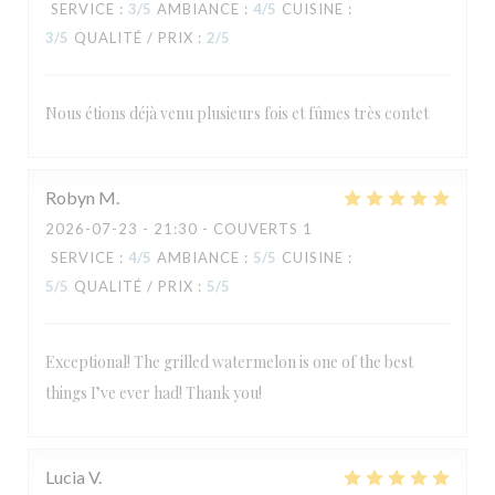
SERVICE
:
3
/5
AMBIANCE
:
4
/5
CUISINE
:
3
/5
QUALITÉ / PRIX
:
2
/5
Nous étions déjà venu plusieurs fois et fûmes très contet
Robyn
M
2026-07-23
- 21:30 - COUVERTS 1
SERVICE
:
4
/5
AMBIANCE
:
5
/5
CUISINE
:
5
/5
QUALITÉ / PRIX
:
5
/5
Exceptional! The grilled watermelon is one of the best
things I’ve ever had! Thank you!
Lucia
V