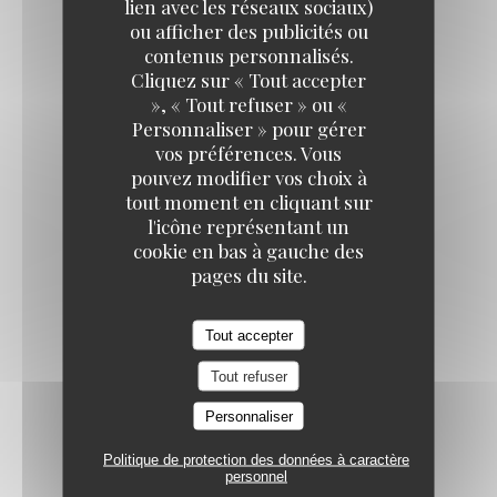
½ EVIAN
lien avec les réseaux sociaux)
ou afficher des publicités ou
5,00 EUR
contenus personnalisés.
TAVLINE
Cliquez sur « Tout accepter
», « Tout refuser » ou «
COCA
Personnaliser » pour gérer
5,00 EUR
vos préférences. Vous
pouvez modifier vos choix à
tout moment en cliquant sur
½ SAN PELLEGRINO
l'icône représentant un
5,00 EUR
cookie en bas à gauche des
pages du site.
MACCABEE, BIÈRE ISRAÉLIENNE LÉGÈRE
Tout accepter
7,50 EUR
Tout refuser
Vins
Personnaliser
Politique de protection des données à caractère
personnel