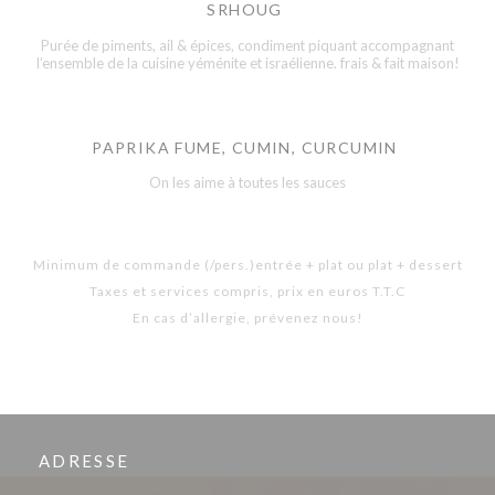
SRHOUG
Purée de piments, ail & épices, condiment piquant accompagnant
l’ensemble de la cuisine yéménite et israélienne. frais & fait maison!
PAPRIKA FUME, CUMIN, CURCUMIN
On les aime à toutes les sauces
Minimum de commande (/pers.)entrée + plat ou plat + dessert
Taxes et services compris, prix en euros T.T.C
En cas d’allergie, prévenez nous!
ADRESSE