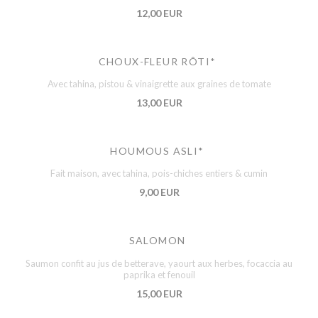
12,00 EUR
CHOUX-FLEUR RÔTI*
Avec tahina, pistou & vinaigrette aux graines de tomate
13,00 EUR
HOUMOUS ASLI*
Fait maison, avec tahina, pois-chiches entiers & cumin
9,00 EUR
SALOMON
Saumon confit au jus de betterave, yaourt aux herbes, focaccia au
paprika et fenouil
15,00 EUR