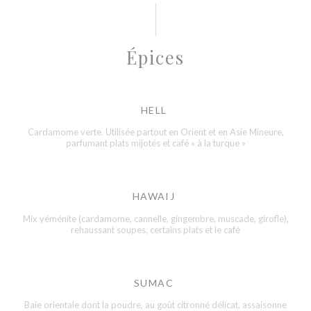
Épices
HELL
Cardamome verte. Utilisée partout en Orient et en Asie Mineure,
parfumant plats mijotés et café « à la turque »
HAWAIJ
Mix yéménite (cardamome, cannelle, gingembre, muscade, girofle),
rehaussant soupes, certains plats et le café
SUMAC
Baie orientale dont la poudre, au goût citronné délicat, assaisonne