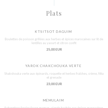
Plats
KTSITSOT DAGUIM
Boulettes de poisson grillées aux herbes et épices marocaines sur lit de
lentilles au yaourt et citron confit
25,00 EUR
YAROK CHAKCHOUKA VERTE
Shakshouka verte aux épinards, roquette et herbes fraîches, crème, fêta
et grenade
23,00 EUR
MEMULAIM
Aubergines farcies façon maman, viande hachée aux épices marocaines,