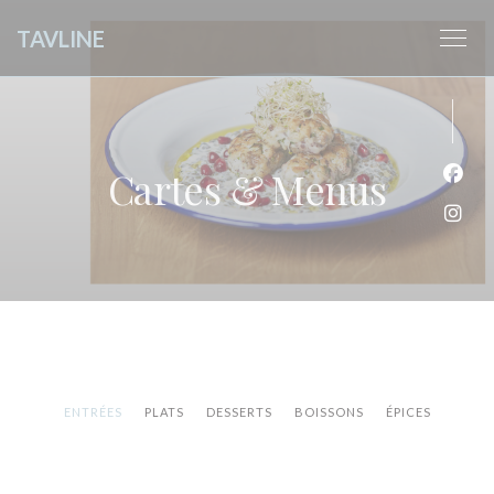
Personnalisation de vos choix en matière de cookies
TAVLINE
Cartes & Menus
Face
Inst
ENTRÉES
PLATS
DESSERTS
BOISSONS
ÉPICES