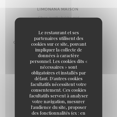
LIMONANA MAISON
Citron, menthe fraîche, miel
7,50 EUR
Le restaurant et ses
partenaires utilisent des
COCKTAIL ARAK-NANA OU BOUKHA-NANA
cookies sur ce site, pouvant
impliquer la collecte de
12,00 EUR
données à caractère
personnel. Les cookies dits «
nécessaires » sont
THÉ À LA MENTHE FRAÎCHE
obligatoires et installés par
7,50 EUR
défaut. D'autres cookies
facultatifs nécessitent votre
consentement. Ces cookies
COCA ZERO
facultatifs servent à analyser
5,00 EUR
votre navigation, mesurer
l'audience du site, proposer
des fonctionnalités (ex : en