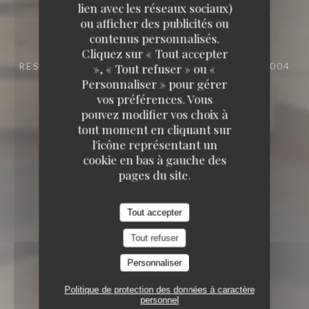
lien avec les réseaux sociaux)
TAVLINE
ou afficher des publicités ou
contenus personnalisés.
TAVLINE
Cliquez sur « Tout accepter
RESTAURANT
25 RUE DU ROI DE SICILE 75004
», « Tout refuser » ou «
PARIS
Personnaliser » pour gérer
vos préférences. Vous
pouvez modifier vos choix à
tout moment en cliquant sur
l'icône représentant un
cookie en bas à gauche des
pages du site.
Tout accepter
Tout refuser
Personnaliser
Politique de protection des données à caractère
personnel