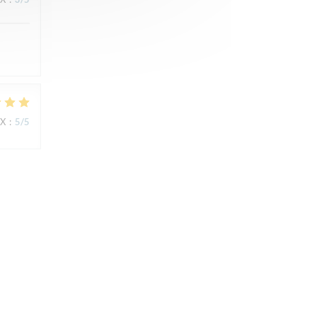
IX
:
5
/5