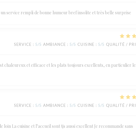
un service rempli de bonne humeur bref insolite et très belle surprise
SERVICE
:
5
/5
AMBIANCE
:
5
/5
CUISINE
:
5
/5
QUALITÉ / PR
st chaleureux et efficace et les plats toujours excellents, en particulier le
SERVICE
:
5
/5
AMBIANCE
:
5
/5
CUISINE
:
5
/5
QUALITÉ / PR
de loin La cuisine et l’accueil sont tjs aussi excellent Je recommande sans