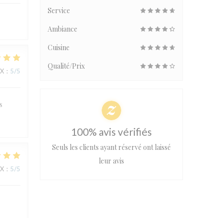
Service
Ambiance
Cuisine
Qualité/Prix
IX
:
5
/5
s
100% avis vérifiés
Seuls les clients ayant réservé ont laissé
leur avis
IX
:
5
/5