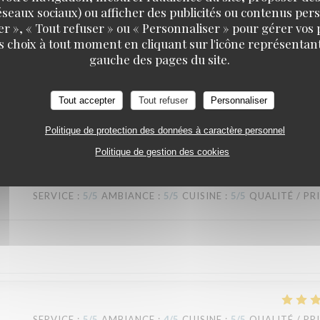
 réseaux sociaux) ou afficher des publicités ou contenus per
er », « Tout refuser » ou « Personnaliser » pour gérer vos
s choix à tout moment en cliquant sur l'icône représentant
TAVLINE
gauche des pages du site.
Tout accepter
Tout refuser
Personnaliser
SERVICE
:
5
/5
AMBIANCE
:
5
/5
CUISINE
:
5
/5
QUALITÉ / PR
Politique de protection des données à caractère personnel
Politique de gestion des cookies
SERVICE
:
5
/5
AMBIANCE
:
5
/5
CUISINE
:
5
/5
QUALITÉ / PR
SERVICE
:
5
/5
AMBIANCE
:
4
/5
CUISINE
:
5
/5
QUALITÉ / PR