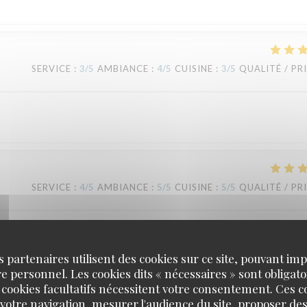
SERVICE
:
3
/5
AMBIANCE
:
4
/5
CUISINE
:
3
/5
QUALITÉ / PR
SERVICE
:
4
/5
AMBIANCE
:
5
/5
CUISINE
:
5
/5
QUALITÉ / PR
ngs I’ve ever had! Thank you!
s partenaires utilisent des cookies sur ce site, pouvant impl
 personnel. Les cookies dits « nécessaires » sont obligatoi
 cookies facultatifs nécessitent votre consentement. Ces co
votre navigation, mesurer l'audience du site, proposer des
SERVICE
:
5
/5
AMBIANCE
:
5
/5
CUISINE
:
5
/5
QUALITÉ / PR