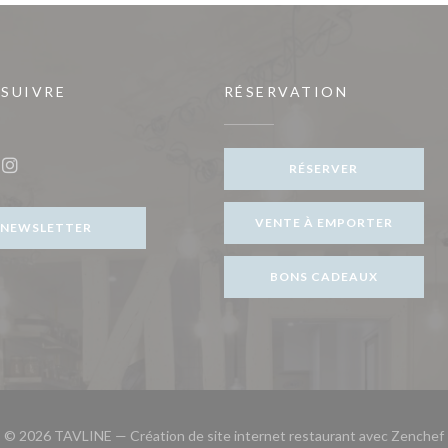
 SUIVRE
RÉSERVATION
ouvelle fenêtre))
RÉSERVER
ook ((ouvre une nouvelle fenêtre))
Instagram ((ouvre une nouvelle fenêtre))
VENTE À EMPORTER
NEWSLETTER
BONS CADEAUX
© 2026 TAVLINE — Création de site internet restaurant avec
Zenchef