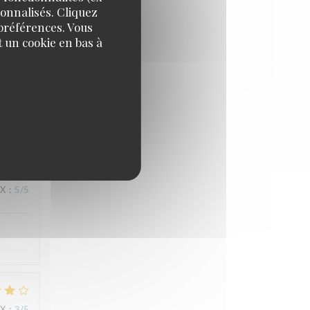
sonnalisés. Cliquez
 préférences. Vous
 un cookie en bas à
IX
:
5
/5
IX
:
5
/5
IX
:
3
/5