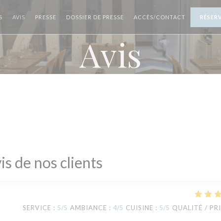
S
AVIS
PRESSE
DOSSIER DE PRESSE
ACCÈS/CONTACT
RÉSER
Avis
is de nos clients
SERVICE
:
5
/5
AMBIANCE
:
4
/5
CUISINE
:
5
/5
QUALITÉ / PR