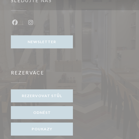
SLEDUJTE NÁS
Facebook ((otevře se v novém okně))
Instagram ((otevře se v novém okně))
NEWSLETTER
REZERVACE
REZERVOVAT STŮL
ODNÉST
POUKAZY