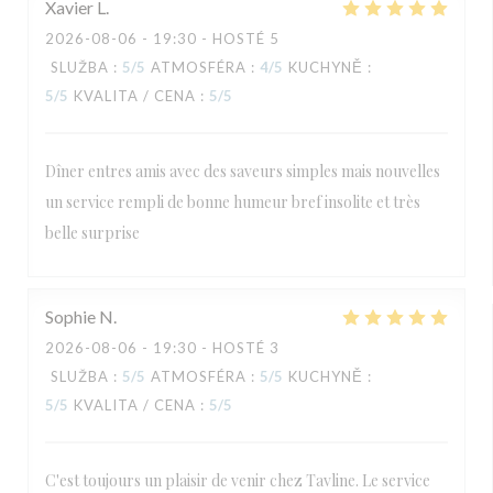
Xavier
L
2026-08-06
- 19:30 - HOSTÉ 5
SLUŽBA
:
5
/5
ATMOSFÉRA
:
4
/5
KUCHYNĚ
:
5
/5
KVALITA / CENA
:
5
/5
Dîner entres amis avec des saveurs simples mais nouvelles
un service rempli de bonne humeur bref insolite et très
belle surprise
Sophie
N
2026-08-06
- 19:30 - HOSTÉ 3
SLUŽBA
:
5
/5
ATMOSFÉRA
:
5
/5
KUCHYNĚ
:
5
/5
KVALITA / CENA
:
5
/5
C'est toujours un plaisir de venir chez Tavline. Le service