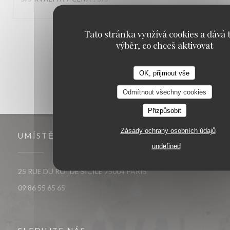
Tato stránka využívá cookies a dává t
1
2
3
výběr, co chceš aktivovat
OK, přijmout vše
Odmítnout všechny cookies
Přizpůsobit
Zásady ochrany osobních údajů
UMÍSTĚNÍ
undefined
((otevře se v novém okně)
25 RUE DU ROI DE SICILE 75004 PARIS
09 86 55 65 65