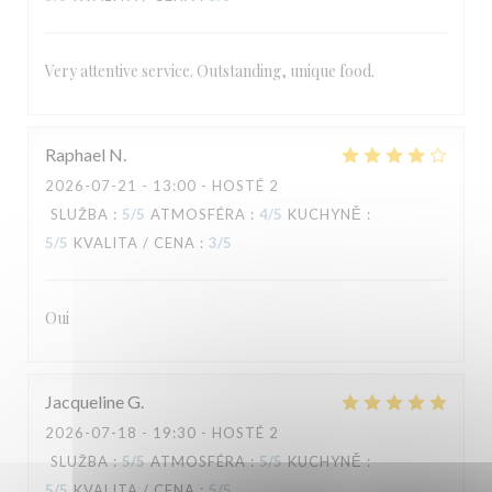
Very attentive service. Outstanding, unique food.
Raphael
N
2026-07-21
- 13:00 - HOSTÉ 2
SLUŽBA
:
5
/5
ATMOSFÉRA
:
4
/5
KUCHYNĚ
:
5
/5
KVALITA / CENA
:
3
/5
Oui
Jacqueline
G
2026-07-18
- 19:30 - HOSTÉ 2
SLUŽBA
:
5
/5
ATMOSFÉRA
:
5
/5
KUCHYNĚ
:
5
/5
KVALITA / CENA
:
5
/5