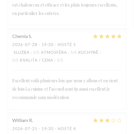
est chaleureux et efficace et les plats toujours excellents,
en particulier les entrées.
Chemla
S
2026-07-28
- 19:30 - HOSTÉ 5
SLUŽBA
:
5
/5
ATMOSFÉRA
:
5
/5
KUCHYNĚ
:
5
/5
KVALITA / CENA
:
5
/5
Excellent voilà plusieurs fois que nous y allons et on vient
de loin La cuisine et l’accueil sont tjs aussi excellent Je
recommande sans modération
William
R
2026-07-25
- 19:30 - HOSTÉ 4