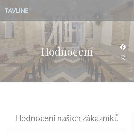
Panel pro správu cookies
TAVLINE
Hodnocení
Face
Inst
Hodnocení našich zákazníků