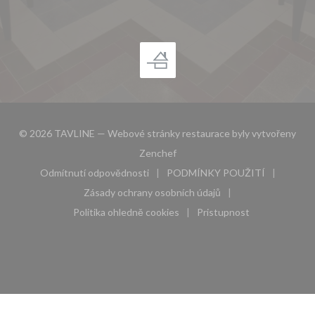
© 2026 TAVLINE — Webové stránky restaurace byly vytvořeny
((otevře se v novém okně))
Zenchef
Odmítnutí odpovědnosti
PODMÍNKY POUŽITÍ
((otevře se v novém okně))
((otevře se v novém 
Zásady ochrany osobních údajů
((otevře se v novém okně))
Politika ohledně cookies
Pristupnost
((otevře se v novém okně))
((otevře se v novém 