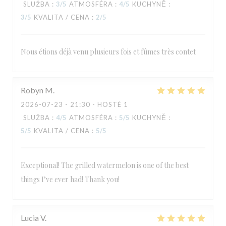
SLUŽBA
:
3
/5
ATMOSFÉRA
:
4
/5
KUCHYNĚ
:
3
/5
KVALITA / CENA
:
2
/5
Nous étions déjà venu plusieurs fois et fûmes très contet
Robyn
M
2026-07-23
- 21:30 - HOSTÉ 1
SLUŽBA
:
4
/5
ATMOSFÉRA
:
5
/5
KUCHYNĚ
:
5
/5
KVALITA / CENA
:
5
/5
Exceptional! The grilled watermelon is one of the best
things I’ve ever had! Thank you!
Lucia
V