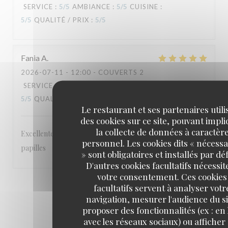
SERVICE
:
5
/5
AMBIANCE
:
5
/5
CUISINE
:
5
/5
QUALITÉ / PRIX
:
5
/5
Fania
A
2026-07-11
- 12:00 - COUVERTS 2
SERVICE
:
5
/5
AMBIANCE
:
5
/5
CUISINE
:
5
/5
QUALITÉ / PRIX
:
5
/5
Le restaurant et ses partenaires utili
des cookies sur ce site, pouvant impl
la collecte de données à caractèr
Excellentes saveurs cetait un régal pour les yeux et les
personnel. Les cookies dits « nécessa
papilles
» sont obligatoires et installés par dé
D'autres cookies facultatifs nécessit
votre consentement. Ces cookies
1
2
3
facultatifs servent à analyser votr
navigation, mesurer l'audience du si
proposer des fonctionnalités (ex : en 
avec les réseaux sociaux) ou afficher