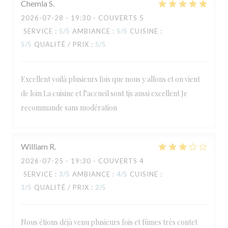
Chemla
S
2026-07-28
- 19:30 - COUVERTS 5
SERVICE
:
5
/5
AMBIANCE
:
5
/5
CUISINE
:
5
/5
QUALITÉ / PRIX
:
5
/5
Excellent voilà plusieurs fois que nous y allons et on vient
de loin La cuisine et l’accueil sont tjs aussi excellent Je
recommande sans modération
William
R
2026-07-25
- 19:30 - COUVERTS 4
SERVICE
:
3
/5
AMBIANCE
:
4
/5
CUISINE
:
3
/5
QUALITÉ / PRIX
:
2
/5
Nous étions déjà venu plusieurs fois et fûmes très contet