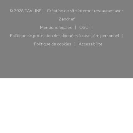
© 2026 TAVLINE — Création de site internet restaurant avec
((ouvre une nouvelle fenêtre))
Zenchef
Mentions légales
CGU
((ouvre une nouvelle fenêtre))
((ouvre une nouvelle fen
Politique de protection des données à caractère personnel
((ouvre une nouvelle fenêtre))
Politique de cookies
Accessibilite
((ouvre une nouvelle fenêtre))
((ouvre une nouvelle fe