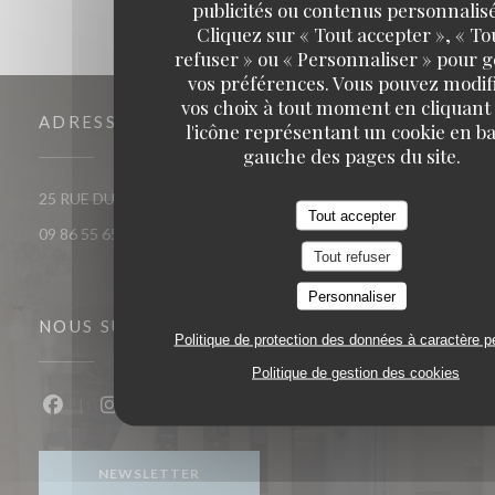
publicités ou contenus personnalisé
Cliquez sur « Tout accepter », « To
refuser » ou « Personnaliser » pour 
vos préférences. Vous pouvez modif
vos choix à tout moment en cliquant
ADRESSE
l'icône représentant un cookie en ba
gauche des pages du site.
((ouvre une nouvelle fenêt
25 RUE DU ROI DE SICILE 75004 PARIS
Tout accepter
09 86 55 65 65
Tout refuser
Personnaliser
NOUS SUIVRE
Politique de protection des données à caractère p
Politique de gestion des cookies
Facebook ((ouvre une nouvelle fenêtre))
Instagram ((ouvre une nouvelle fenêtre))
NEWSLETTER