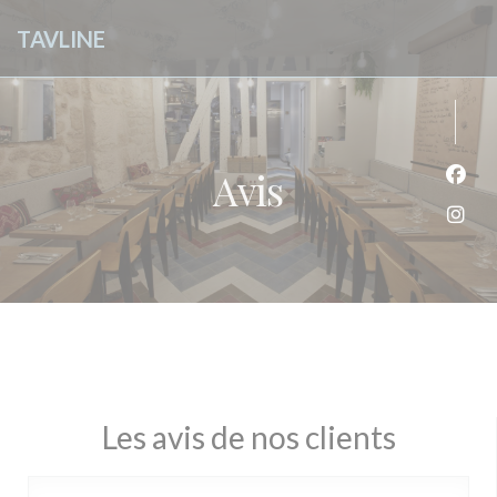
Personnalisation de vos choix en matière de cookies
TAVLINE
Avis
Face
Inst
Les avis de nos clients