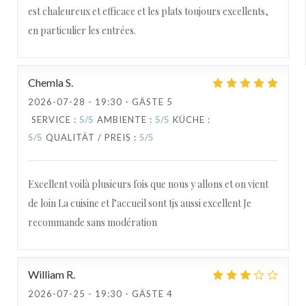
est chaleureux et efficace et les plats toujours excellents,
en particulier les entrées.
Chemla
S
2026-07-28
- 19:30 - GÄSTE 5
SERVICE
:
5
/5
AMBIENTE
:
5
/5
KÜCHE
:
5
/5
QUALITÄT / PREIS
:
5
/5
Excellent voilà plusieurs fois que nous y allons et on vient
de loin La cuisine et l’accueil sont tjs aussi excellent Je
recommande sans modération
William
R
2026-07-25
- 19:30 - GÄSTE 4