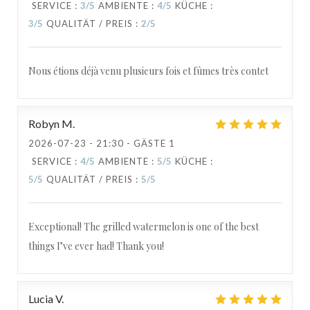
SERVICE
:
3
/5
AMBIENTE
:
4
/5
KÜCHE
:
3
/5
QUALITÄT / PREIS
:
2
/5
Nous étions déjà venu plusieurs fois et fûmes très contet
Robyn
M
2026-07-23
- 21:30 - GÄSTE 1
SERVICE
:
4
/5
AMBIENTE
:
5
/5
KÜCHE
:
5
/5
QUALITÄT / PREIS
:
5
/5
Exceptional! The grilled watermelon is one of the best
things I’ve ever had! Thank you!
Lucia
V