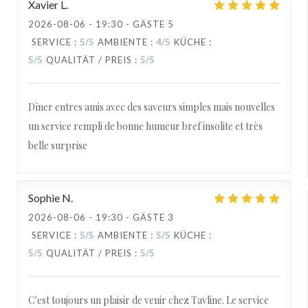
Xavier
L
2026-08-06
- 19:30 - GÄSTE 5
SERVICE
:
5
/5
AMBIENTE
:
4
/5
KÜCHE
:
5
/5
QUALITÄT / PREIS
:
5
/5
Dîner entres amis avec des saveurs simples mais nouvelles
un service rempli de bonne humeur bref insolite et très
belle surprise
Sophie
N
2026-08-06
- 19:30 - GÄSTE 3
SERVICE
:
5
/5
AMBIENTE
:
5
/5
KÜCHE
:
5
/5
QUALITÄT / PREIS
:
5
/5
C'est toujours un plaisir de venir chez Tavline. Le service