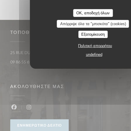
OK, αποδοχή όλων
Απόρριψε όλα τα "μπισκότα" (cookies)
ΤΟΠΟΘΕΣΊΑ
Εξατομίκευση
Πολιτική απορρήτου
((ανοίγει σε νέο παράθυρο)
25 RUE DU ROI DE SICILE 75004 PARIS
undefined
09 86 55 65 65
ΑΚΟΛΟΥΘΉΣΤΕ ΜΑΣ
Facebook ((ανοίγει σε νέο παράθυρο))
Instagram ((ανοίγει σε νέο παράθυρο))
ΕΝΗΜΕΡΩΤΙΚΌ ΔΕΛΤΊΟ