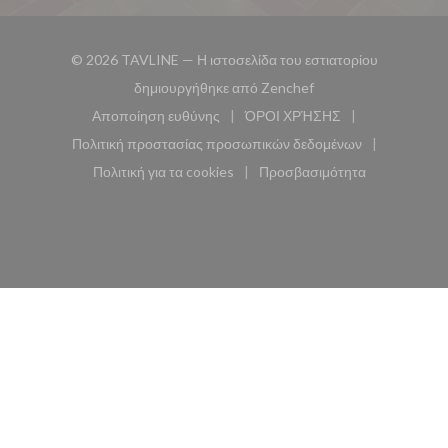
© 2026 TAVLINE — Η ιστοσελίδα του εστιατορίου
((ανοίγει σε νέο παρά
δημιουργήθηκε από
Zenchef
Αποποίηση ευθύνης
ΌΡΟΙ ΧΡΉΣΗΣ
((ανοίγει σε νέο παράθυρο))
((ανοίγει σε νέο παράθυ
Πολιτική προστασίας προσωπικών δεδομένων
((ανοίγει σε νέο παράθυρο))
Πολιτική για τα cookies
Προσβασιμότητα
((ανοίγει σε νέο παράθυρο))
((ανοίγει σε νέο παρά