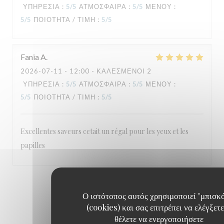
ΥΠΗΡΕΣΊΑ
:
5
/5
ΑΤΜΌΣΦΑΙΡΑ
:
5
/5
ΜΕΝΟΎ
:
5
/5
ΠΟΙΌΤΗΤΑ / ΤΙΜΉ
:
5
/5
Fania
A
2026-07-11
- 12:00 - ΚΑΛΕΣΜΈΝΟΙ 2
ΥΠΗΡΕΣΊΑ
:
5
/5
ΑΤΜΌΣΦΑΙΡΑ
:
5
/5
ΜΕΝΟΎ
:
5
/5
ΠΟΙΌΤΗΤΑ / ΤΙΜΉ
:
5
/5
Excellentes saveurs cetait un régal pour les yeux et les
papilles
1
2
3
Ο ιστότοπος αυτός χρησιμοποιεί "μπισκ
(cookies) και σας επιτρέπει να ελέγξετε
θέλετε να ενεργοποιήσετε