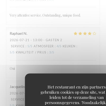
Very attentive service. Outstanding, unique food.
Raphael
N
2026-07-21
- 13:00 - GASTEN 2
SERVICE
:
5
/5
ATMOSFEER
:
4
/5
KEUKEN
:
5
/5
KWALITEIT / PRIJS
:
3
/5
Oui
Het restaurant en zijn partners
Jacqueline
G
gebruiken cookies op deze site, wat
2026-07-18
- 19:30 - GASTEN 2
leiden tot de verzameling van
SERVICE
:
5
/5
ATMOSFEER
:
5
/5
KEUKEN
:
persoonsgegevens. 'Noodzakelijk
5
/5
KWALITEIT / PRIJS
:
5
/5