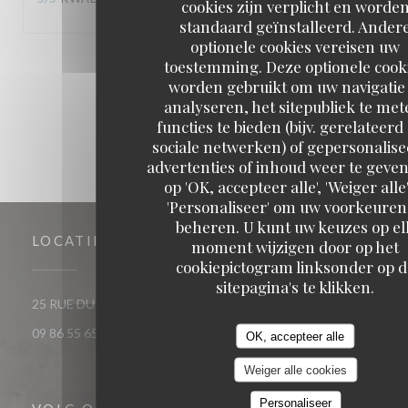
cookies zijn verplicht en worde
standaard geïnstalleerd. Ander
optionele cookies vereisen uw
toestemming. Deze optionele cook
1
2
3
worden gebruikt om uw navigatie 
analyseren, het sitepubliek te met
functies te bieden (bijv. gerelateerd
sociale netwerken) of gepersonalis
advertenties of inhoud weer te geven
op 'OK, accepteer alle', 'Weiger alle'
'Personaliseer' om uw voorkeuren
beheren. U kunt uw keuzes op el
LOCATIE
moment wijzigen door op het
cookiepictogram linksonder op d
sitepagina's te klikken.
((opent in een nieuw venst
25 RUE DU ROI DE SICILE 75004 PARIS
09 86 55 65 65
OK, accepteer alle
Weiger alle cookies
Personaliseer