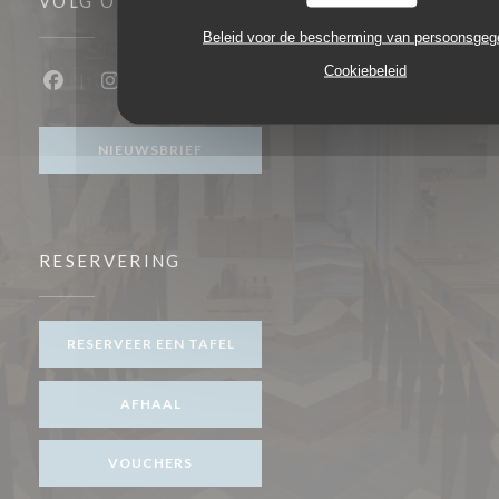
VOLG ONS
Beleid voor de bescherming van persoonsge
Cookiebeleid
Facebook ((opent in een nieuw venster))
Instagram ((opent in een nieuw venster))
NIEUWSBRIEF
RESERVERING
RESERVEER EEN TAFEL
AFHAAL
VOUCHERS