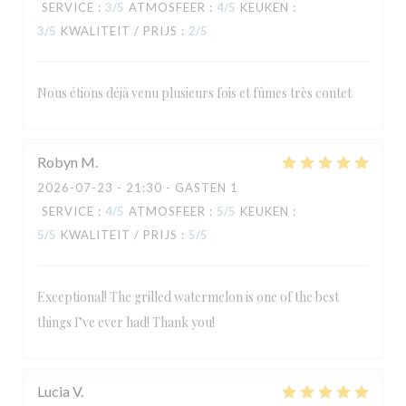
SERVICE
:
3
/5
ATMOSFEER
:
4
/5
KEUKEN
:
3
/5
KWALITEIT / PRIJS
:
2
/5
Nous étions déjà venu plusieurs fois et fûmes très contet
Robyn
M
2026-07-23
- 21:30 - GASTEN 1
SERVICE
:
4
/5
ATMOSFEER
:
5
/5
KEUKEN
:
5
/5
KWALITEIT / PRIJS
:
5
/5
Exceptional! The grilled watermelon is one of the best
things I’ve ever had! Thank you!
Lucia
V