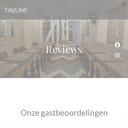
Cookies beheer paneel
TAVLINE
Reviews
Face
Inst
Onze gastbeoordelingen