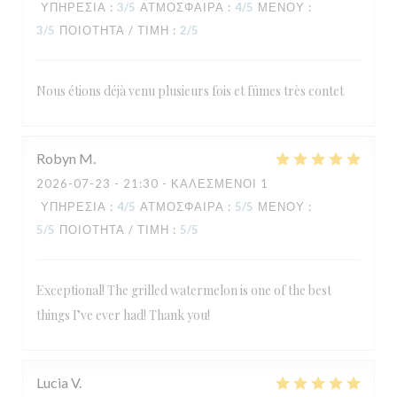
ΥΠΗΡΕΣΊΑ
:
3
/5
ΑΤΜΌΣΦΑΙΡΑ
:
4
/5
ΜΕΝΟΎ
:
3
/5
ΠΟΙΌΤΗΤΑ / ΤΙΜΉ
:
2
/5
Nous étions déjà venu plusieurs fois et fûmes très contet
Robyn
M
2026-07-23
- 21:30 - ΚΑΛΕΣΜΈΝΟΙ 1
ΥΠΗΡΕΣΊΑ
:
4
/5
ΑΤΜΌΣΦΑΙΡΑ
:
5
/5
ΜΕΝΟΎ
:
5
/5
ΠΟΙΌΤΗΤΑ / ΤΙΜΉ
:
5
/5
Exceptional! The grilled watermelon is one of the best
things I’ve ever had! Thank you!
Lucia
V