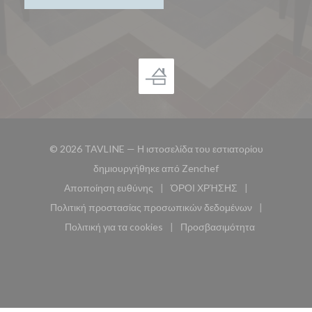
© 2026 TAVLINE — Η ιστοσελίδα του εστιατορίου
((ανοίγει σε νέο παρά
δημιουργήθηκε από
Zenchef
Αποποίηση ευθύνης
ΌΡΟΙ ΧΡΉΣΗΣ
((ανοίγει σε νέο παράθυρο))
((ανοίγει σε νέο παράθυ
Πολιτική προστασίας προσωπικών δεδομένων
((ανοίγει σε νέο παράθυρο))
Πολιτική για τα cookies
Προσβασιμότητα
((ανοίγει σε νέο παράθυρο))
((ανοίγει σε νέο παρά