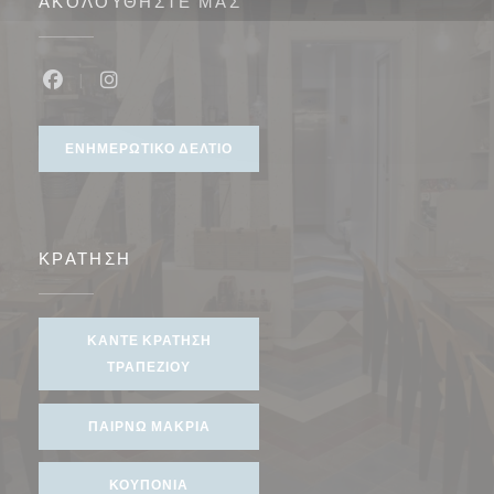
ΑΚΟΛΟΥΘΉΣΤΕ ΜΑΣ
Facebook ((ανοίγει σε νέο παράθυρο))
Instagram ((ανοίγει σε νέο παράθυρο))
ΕΝΗΜΕΡΩΤΙΚΌ ΔΕΛΤΊΟ
ΚΡΆΤΗΣΗ
ΚΆΝΤΕ ΚΡΆΤΗΣΗ
ΤΡΑΠΕΖΙΟΎ
ΠΑΊΡΝΩ ΜΑΚΡΙΆ
ΚΟΥΠΌΝΙΑ