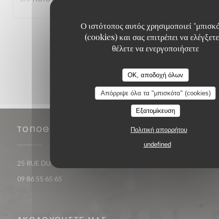
Ο ιστότοπος αυτός χρησιμοποιεί "μπισκ
1
2
3
(cookies) και σας επιτρέπει να ελέγξετε
θέλετε να ενεργοποιήσετε
OK, αποδοχή όλων
Απόρριψε όλα τα "μπισκότα" (cookies)
Εξατομίκευση
ΤΟΠΟΘΕΣΊΑ
Πολιτική απορρήτου
undefined
((ανοίγει σε νέο παράθυρο)
25 RUE DU ROI DE SICILE 75004 PARIS
09 86 55 65 65