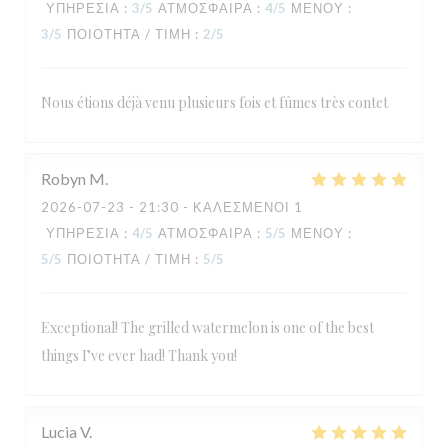
ΥΠΗΡΕΣΊΑ
:
3
/5
ΑΤΜΌΣΦΑΙΡΑ
:
4
/5
ΜΕΝΟΎ
:
3
/5
ΠΟΙΌΤΗΤΑ / ΤΙΜΉ
:
2
/5
Nous étions déjà venu plusieurs fois et fûmes très contet
Robyn
M
2026-07-23
- 21:30 - ΚΑΛΕΣΜΈΝΟΙ 1
ΥΠΗΡΕΣΊΑ
:
4
/5
ΑΤΜΌΣΦΑΙΡΑ
:
5
/5
ΜΕΝΟΎ
:
5
/5
ΠΟΙΌΤΗΤΑ / ΤΙΜΉ
:
5
/5
Exceptional! The grilled watermelon is one of the best
things I’ve ever had! Thank you!
Lucia
V