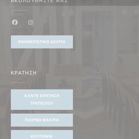
ΑΚΟΛΟΥΘΉΣΤΕ ΜΑΣ
Facebook ((ανοίγει σε νέο παράθυρο))
Instagram ((ανοίγει σε νέο παράθυρο))
ΕΝΗΜΕΡΩΤΙΚΌ ΔΕΛΤΊΟ
ΚΡΆΤΗΣΗ
ΚΆΝΤΕ ΚΡΆΤΗΣΗ
ΤΡΑΠΕΖΙΟΎ
ΠΑΊΡΝΩ ΜΑΚΡΙΆ
ΚΟΥΠΌΝΙΑ