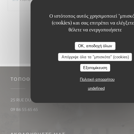
Ο ιστότοπος αυτός χρησιμοποιεί "μπισκ
1
2
3
(cookies) και σας επιτρέπει να ελέγξετε
θέλετε να ενεργοποιήσετε
OK, αποδοχή όλων
Απόρριψε όλα τα "μπισκότα" (cookies)
Εξατομίκευση
ΤΟΠΟΘΕΣΊΑ
Πολιτική απορρήτου
undefined
((ανοίγει σε νέο παράθυρο)
25 RUE DU ROI DE SICILE 75004 PARIS
09 86 55 65 65