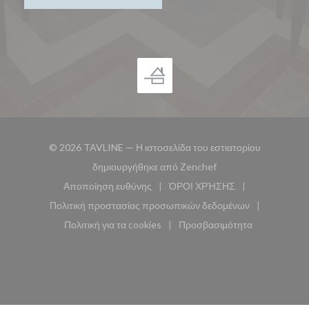
© 2026 TAVLINE — Η ιστοσελίδα του εστιατορίου
((ανοίγει σε νέο παρά
δημιουργήθηκε από
Zenchef
Αποποίηση ευθύνης
ΌΡΟΙ ΧΡΉΣΗΣ
((ανοίγει σε νέο παράθυρο))
((ανοίγει σε νέο παράθυ
Πολιτική προστασίας προσωπικών δεδομένων
((ανοίγει σε νέο παράθυρο))
Πολιτική για τα cookies
Προσβασιμότητα
((ανοίγει σε νέο παράθυρο))
((ανοίγει σε νέο παρά