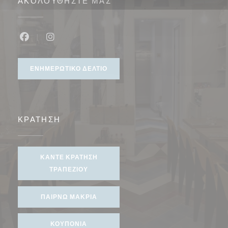
ΑΚΟΛΟΥΘΉΣΤΕ ΜΑΣ
Facebook ((ανοίγει σε νέο παράθυρο))
Instagram ((ανοίγει σε νέο παράθυρο))
ΕΝΗΜΕΡΩΤΙΚΌ ΔΕΛΤΊΟ
ΚΡΆΤΗΣΗ
ΚΆΝΤΕ ΚΡΆΤΗΣΗ
ΤΡΑΠΕΖΙΟΎ
ΠΑΊΡΝΩ ΜΑΚΡΙΆ
ΚΟΥΠΌΝΙΑ