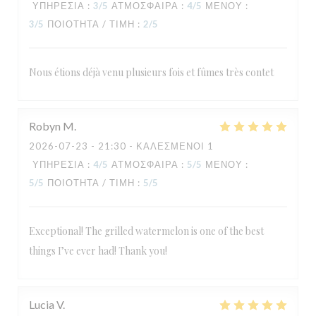
ΥΠΗΡΕΣΊΑ
:
3
/5
ΑΤΜΌΣΦΑΙΡΑ
:
4
/5
ΜΕΝΟΎ
:
3
/5
ΠΟΙΌΤΗΤΑ / ΤΙΜΉ
:
2
/5
Nous étions déjà venu plusieurs fois et fûmes très contet
Robyn
M
2026-07-23
- 21:30 - ΚΑΛΕΣΜΈΝΟΙ 1
ΥΠΗΡΕΣΊΑ
:
4
/5
ΑΤΜΌΣΦΑΙΡΑ
:
5
/5
ΜΕΝΟΎ
:
5
/5
ΠΟΙΌΤΗΤΑ / ΤΙΜΉ
:
5
/5
Exceptional! The grilled watermelon is one of the best
things I’ve ever had! Thank you!
Lucia
V