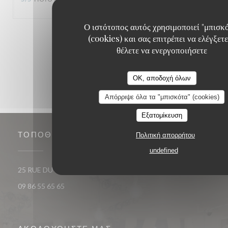
Ο ιστότοπος αυτός χρησιμοποιεί "μπισκ
1
2
3
(cookies) και σας επιτρέπει να ελέγξετε
θέλετε να ενεργοποιήσετε
OK, αποδοχή όλων
Απόρριψε όλα τα "μπισκότα" (cookies)
Εξατομίκευση
ΤΟΠΟΘΕΣΊΑ
Πολιτική απορρήτου
undefined
((ανοίγει σε νέο παράθυρο)
25 RUE DU ROI DE SICILE 75004 PARIS
09 86 55 65 65