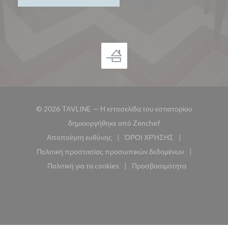
© 2026 TAVLINE — Η ιστοσελίδα του εστιατορίου
((ανοίγει σε νέο παρά
δημιουργήθηκε από
Zenchef
Αποποίηση ευθύνης
ΌΡΟΙ ΧΡΉΣΗΣ
((ανοίγει σε νέο παράθυρο))
((ανοίγει σε νέο παράθυ
Πολιτική προστασίας προσωπικών δεδομένων
((ανοίγει σε νέο παράθυρο))
Πολιτική για τα cookies
Προσβασιμότητα
((ανοίγει σε νέο παράθυρο))
((ανοίγει σε νέο παρά