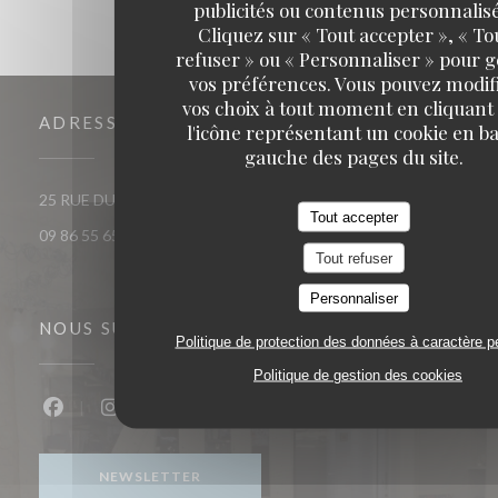
publicités ou contenus personnalisé
Cliquez sur « Tout accepter », « To
refuser » ou « Personnaliser » pour 
vos préférences. Vous pouvez modif
vos choix à tout moment en cliquant
ADRESSE
l'icône représentant un cookie en ba
gauche des pages du site.
((ouvre une nouvelle fenêt
25 RUE DU ROI DE SICILE 75004 PARIS
Tout accepter
09 86 55 65 65
Tout refuser
Personnaliser
NOUS SUIVRE
Politique de protection des données à caractère p
Politique de gestion des cookies
Facebook ((ouvre une nouvelle fenêtre))
Instagram ((ouvre une nouvelle fenêtre))
NEWSLETTER