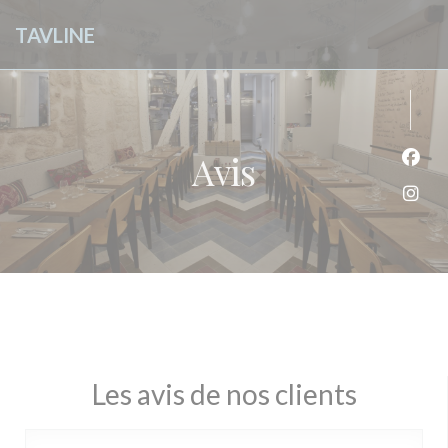
Personnalisation de vos choix en matière de cookies
TAVLINE
Avis
Face
Inst
Les avis de nos clients