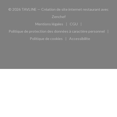
© 2026 TAVLINE — Création de site internet restaurant avec
((ouvre une nouvelle fenêtre))
Zenchef
Mentions légales
CGU
((ouvre une nouvelle fenêtre))
((ouvre une nouvelle fen
Politique de protection des données à caractère personnel
((ouvre une nouvelle fenêtre))
Politique de cookies
Accessibilite
((ouvre une nouvelle fenêtre))
((ouvre une nouvelle fe