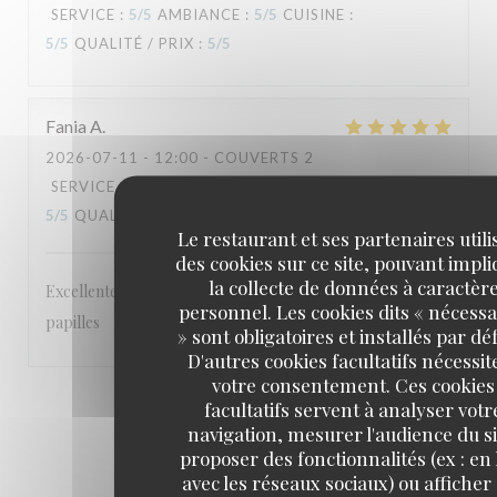
SERVICE
:
5
/5
AMBIANCE
:
5
/5
CUISINE
:
5
/5
QUALITÉ / PRIX
:
5
/5
Fania
A
2026-07-11
- 12:00 - COUVERTS 2
SERVICE
:
5
/5
AMBIANCE
:
5
/5
CUISINE
:
5
/5
QUALITÉ / PRIX
:
5
/5
Le restaurant et ses partenaires utili
des cookies sur ce site, pouvant impl
la collecte de données à caractèr
Excellentes saveurs cetait un régal pour les yeux et les
personnel. Les cookies dits « nécessa
papilles
» sont obligatoires et installés par dé
D'autres cookies facultatifs nécessit
votre consentement. Ces cookies
1
2
3
facultatifs servent à analyser votr
navigation, mesurer l'audience du si
proposer des fonctionnalités (ex : en 
avec les réseaux sociaux) ou afficher