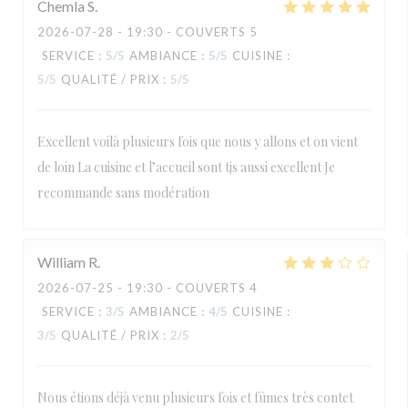
Chemla
S
2026-07-28
- 19:30 - COUVERTS 5
SERVICE
:
5
/5
AMBIANCE
:
5
/5
CUISINE
:
5
/5
QUALITÉ / PRIX
:
5
/5
Excellent voilà plusieurs fois que nous y allons et on vient
de loin La cuisine et l’accueil sont tjs aussi excellent Je
recommande sans modération
William
R
2026-07-25
- 19:30 - COUVERTS 4
SERVICE
:
3
/5
AMBIANCE
:
4
/5
CUISINE
:
3
/5
QUALITÉ / PRIX
:
2
/5
Nous étions déjà venu plusieurs fois et fûmes très contet