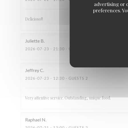
advertising or c
preferences. Yo
Delicioso!!
Juliette
B
2026-07-23
- 21:30 - GUESTS 4
Jeffrey
C
2026-07-23
- 12:30 - GUESTS 2
Very attentive service. Outstanding, unique food.
Raphael
N
2026-07-21
- 13:00 - GUESTS 2