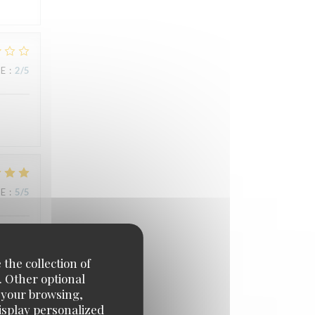
UE
:
2
/5
UE
:
5
/5
 the collection of
. Other optional
e your browsing,
display personalized
UE
:
5
/5