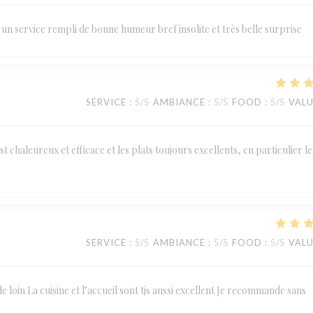
un service rempli de bonne humeur bref insolite et très belle surprise
SERVICE
:
5
/5
AMBIANCE
:
5
/5
FOOD
:
5
/5
VAL
st chaleureux et efficace et les plats toujours excellents, en particulier le
SERVICE
:
5
/5
AMBIANCE
:
5
/5
FOOD
:
5
/5
VAL
de loin La cuisine et l’accueil sont tjs aussi excellent Je recommande sans