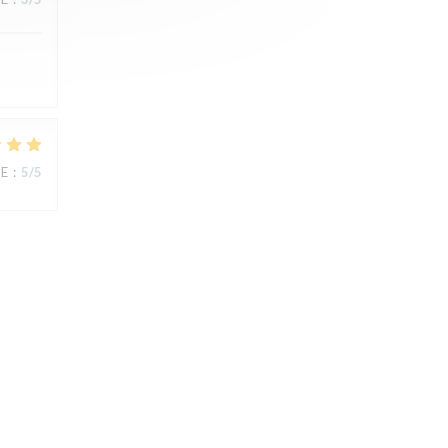
UE
:
5
/5