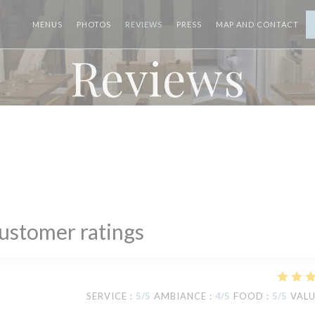
MENUS
PHOTOS
REVIEWS
PRESS
MAP AND CONTACT
Reviews
ustomer ratings
SERVICE
:
5
/5
AMBIANCE
:
4
/5
FOOD
:
5
/5
VAL