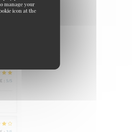
e' to manage your
okie icon at the
UE
:
5
/5
UE
:
5
/5
UE
:
3
/5