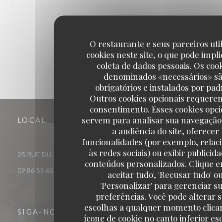
1
2
3
O restaurante e seus parceiros uti
cookies neste site, o que pode impli
coleta de dados pessoais. Os coo
denominados «necessários» s
obrigatórios e instalados por pad
Outros cookies opcionais requere
consentimento. Esses cookies opci
servem para analisar sua navegação
LOCAL
a audiência do site, oferecer
funcionalidades (por exemplo, relac
às redes sociais) ou exibir publicid
((abre numa nova janela))
25 RUE DU ROI DE SICILE 75004 PARIS
conteúdos personalizados. Clique e
09 86 55 65 65
aceitar tudo', 'Recusar tudo' o
'Personalizar' para gerenciar s
preferências. Você pode alterar 
escolhas a qualquer momento clica
SIGA-NOS
ícone de cookie no canto inferior e