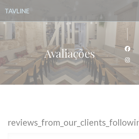
Painel de Gerenciamento de Cookies
TAVLINE
Avaliações
Face
Inst
reviews_from_our_clients_follow