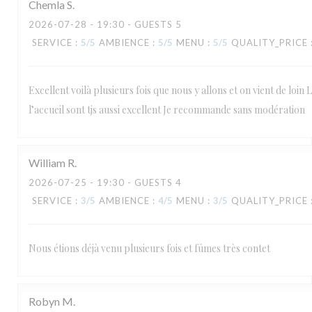
Chemla
S
2026-07-28
- 19:30 - GUESTS 5
SERVICE
:
5
/5
AMBIENCE
:
5
/5
MENU
:
5
/5
QUALITY_PRICE
Excellent voilà plusieurs fois que nous y allons et on vient de loin L
l’accueil sont tjs aussi excellent Je recommande sans modération
William
R
2026-07-25
- 19:30 - GUESTS 4
SERVICE
:
3
/5
AMBIENCE
:
4
/5
MENU
:
3
/5
QUALITY_PRICE
Nous étions déjà venu plusieurs fois et fûmes très contet
Robyn
M