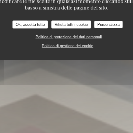
odificare le tue scelte in qualsiasi momento cliccando sull'
TAVLINE
basso a sinistra delle pagine del sito.
ISTORANTE
25 RUE DU ROI DE SICILE 75004 PAR
Ok, accetta tutto
Rifiuta tutti i cookie
Personalizza
Politica di protezione dei dati personali
Politica di gestione dei cookie