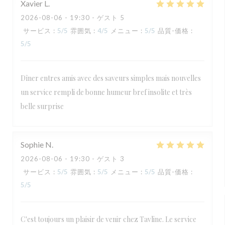
Xavier
L
2026-08-06
- 19:30 - ゲスト 5
サービス
:
5
/5
雰囲気
:
4
/5
メニュー
:
5
/5
品質-価格
:
5
/5
Dîner entres amis avec des saveurs simples mais nouvelles
un service rempli de bonne humeur bref insolite et très
belle surprise
Sophie
N
2026-08-06
- 19:30 - ゲスト 3
サービス
:
5
/5
雰囲気
:
5
/5
メニュー
:
5
/5
品質-価格
:
5
/5
C'est toujours un plaisir de venir chez Tavline. Le service