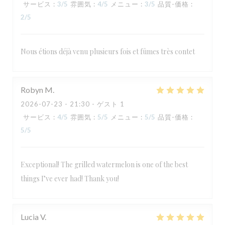
サービス
:
3
/5
雰囲気
:
4
/5
メニュー
:
3
/5
品質-価格
:
2
/5
Nous étions déjà venu plusieurs fois et fûmes très contet
Robyn
M
2026-07-23
- 21:30 - ゲスト 1
サービス
:
4
/5
雰囲気
:
5
/5
メニュー
:
5
/5
品質-価格
:
5
/5
Exceptional! The grilled watermelon is one of the best
things I’ve ever had! Thank you!
Lucia
V