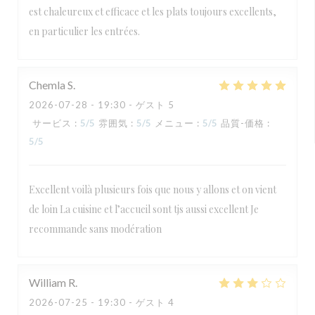
est chaleureux et efficace et les plats toujours excellents,
en particulier les entrées.
Chemla
S
2026-07-28
- 19:30 - ゲスト 5
サービス
:
5
/5
雰囲気
:
5
/5
メニュー
:
5
/5
品質-価格
:
5
/5
Excellent voilà plusieurs fois que nous y allons et on vient
de loin La cuisine et l’accueil sont tjs aussi excellent Je
recommande sans modération
William
R
2026-07-25
- 19:30 - ゲスト 4