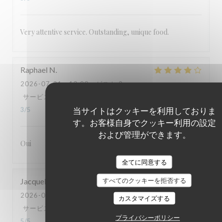
Very attentive service. Outstanding, unique food.
Raphael
N
2026-07-21
- 13:00 - ゲスト 2
サービス
:
5
/5
雰囲気
:
4
/5
メニュー
:
5
/5
品質-価格
:
当サイトはクッキーを利用しておりま
3
/5
す。お客様自身でクッキー利用の設定
および管理ができます。
Oui
全てに同意する
Jacqueline
G
すべてのクッキーを拒否する
2026-07-18
- 19:30 - ゲスト 2
カスタマイズする
サービス
:
5
/5
雰囲気
:
5
/5
メニュー
:
5
/5
品質-価格
:
プライバシーポリシー
5
/5