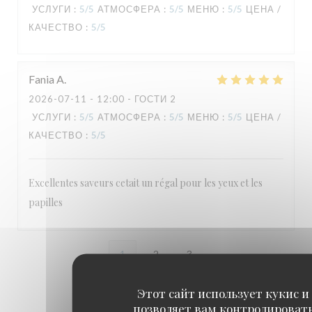
УСЛУГИ
:
5
/5
АТМОСФЕРА
:
5
/5
МЕНЮ
:
5
/5
ЦЕНА /
КАЧЕСТВО
:
5
/5
Fania
A
2026-07-11
- 12:00 - ГОСТИ 2
УСЛУГИ
:
5
/5
АТМОСФЕРА
:
5
/5
МЕНЮ
:
5
/5
ЦЕНА /
КАЧЕСТВО
:
5
/5
Excellentes saveurs cetait un régal pour les yeux et les
papilles
1
2
3
Этот сайт использует кукис и
позволяет вам контролироват