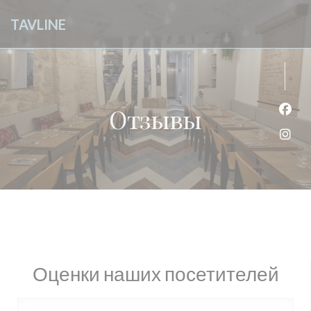
Панель управления cookies
TAVLINE
Отзывы
Face
Inst
Оценки наших посетителей