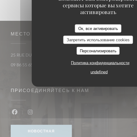
сервисы которые вы хотите
активировать
Ок, все активировать
МЕСТО
Запретить использование cookies
Персонализировать
((открывается в новом ок
25 RUE DU ROI DE SICILE 75004 PARIS
Политика конфиденциальности
09 86 55 65 65
undefined
ПРИСОЕДИНЯЙТЕСЬ К НАМ
Facebook ((открывается в новом окне))
Instagram ((открывается в новом окне))
НОВОСТНАЯ