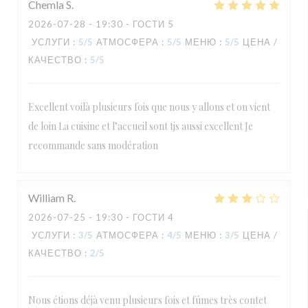
Chemla
S
2026-07-28
- 19:30 - ГОСТИ 5
УСЛУГИ
:
5
/5
АТМОСФЕРА
:
5
/5
МЕНЮ
:
5
/5
ЦЕНА /
КАЧЕСТВО
:
5
/5
Excellent voilà plusieurs fois que nous y allons et on vient
de loin La cuisine et l’accueil sont tjs aussi excellent Je
recommande sans modération
William
R
2026-07-25
- 19:30 - ГОСТИ 4
УСЛУГИ
:
3
/5
АТМОСФЕРА
:
4
/5
МЕНЮ
:
3
/5
ЦЕНА /
КАЧЕСТВО
:
2
/5
Nous étions déjà venu plusieurs fois et fûmes très contet