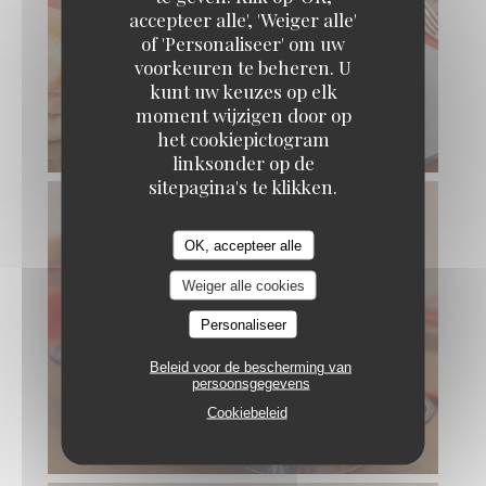
accepteer alle', 'Weiger alle'
of 'Personaliseer' om uw
voorkeuren te beheren. U
kunt uw keuzes op elk
moment wijzigen door op
het cookiepictogram
linksonder op de
sitepagina's te klikken.
OK, accepteer alle
Weiger alle cookies
Personaliseer
Beleid voor de bescherming van
persoonsgegevens
Cookiebeleid