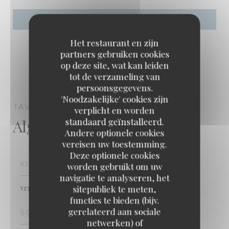
Het restaurant en zijn
partners gebruiken cookies
op deze site, wat kan leiden
tot de verzameling van
persoonsgegevens.
'Noodzakelijke' cookies zijn
TAVLINE
RESTAURANT
PARIS
verplicht en worden
Algemene informatie
standaard geïnstalleerd.
Andere optionele cookies
vereisen uw toestemming.
Deze optionele cookies
KEUKEN
worden gebruikt om uw
navigatie te analyseren, het
vers product, Eigengemaakt
sitepubliek te meten,
functies te bieden (bijv.
gerelateerd aan sociale
SOORT BEDRIJF
netwerken) of