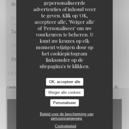
gepersonaliseerde
Restaurant
advertenties of inhoud weer
TAVLINE
te geven. Klik op 'OK,
DIENSTEN
accepteer alle', 'Weiger alle'
of 'Personaliseer' om uw
Take Away - levering, Privatisering mogelijk, WIFI
voorkeuren te beheren. U
kunt uw keuzes op elk
BETAALMETHODEN
moment wijzigen door op
het cookiepictogram
Eurocard / Mastercard, Contant geld, Visa, Debetkaart
linksonder op de
sitepagina's te klikken.
TOEGANG
OK, accepteer alle
St Paul, Pont marie, Hotel de
Ondergrondse
Weiger alle cookies
ville
Personaliseer
Beleid voor de bescherming van
persoonsgegevens
Cookiebeleid