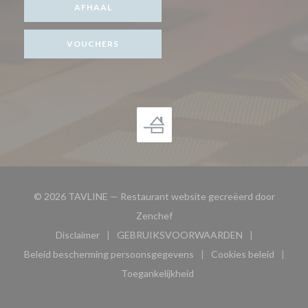
AFHAAL
VOUCHERS
© 2026 TAVLINE — Restaurant website gecreëerd door
((opent in een nieuw venster))
Zenchef
Disclaimer
GEBRUIKSVOORWAARDEN
((opent in een nieuw venster))
((opent in een nieuw venster
Beleid bescherming persoonsgegevens
Cookies beleid
((opent in een nieuw venster))
((opent in ee
Toegankelijkheid
((opent in een nieuw venster))