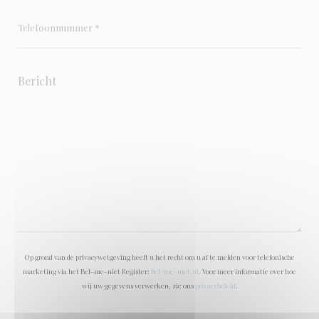
Op grond van de privacywetgeving heeft u het recht om u af te melden voor telefonische
marketing via het Bel-me-niet Register:
bel-me-niet.nl
. Voor meer informatie over hoe
wij uw gegevens verwerken, zie ons
privacybeleid
.