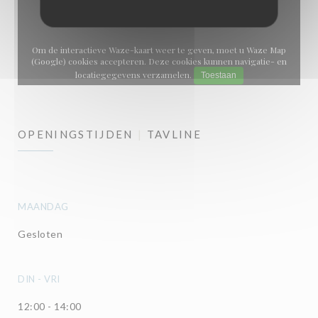
Om de interactieve Waze-kaart weer te geven, moet u Waze Map
(Google) cookies accepteren. Deze cookies kunnen navigatie- en
locatiegegevens verzamelen.
Toestaan
OPENINGSTIJDEN
TAVLINE
MAANDAG
Gesloten
DIN
-
VRI
12:00 - 14:00