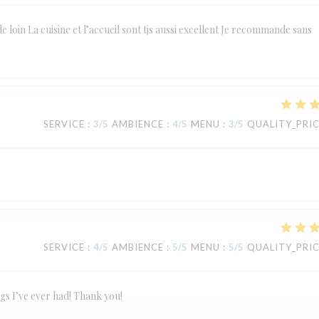
de loin La cuisine et l’accueil sont tjs aussi excellent Je recommande sans
SERVICE
:
3
/5
AMBIENCE
:
4
/5
MENU
:
3
/5
QUALITY_PRI
SERVICE
:
4
/5
AMBIENCE
:
5
/5
MENU
:
5
/5
QUALITY_PRI
ngs I’ve ever had! Thank you!