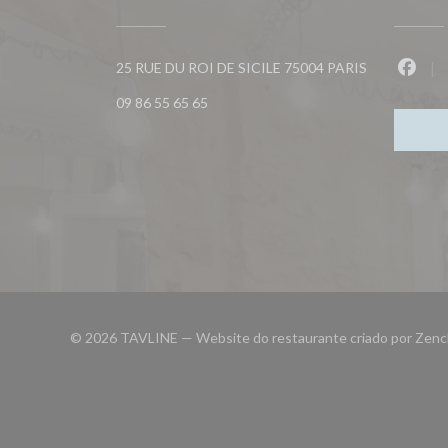
((abre numa n
25 RUE DU ROI DE SICILE 75004 PARIS
Faceb
09 86 55 65 65
© 2026 TAVLINE — Website do restaurante criado por
Zenc