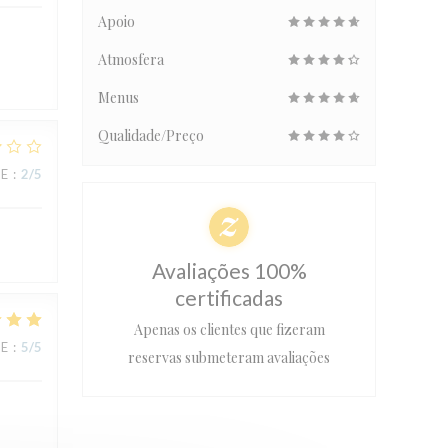
Apoio
Atmosfera
Menus
Qualidade/Preço
CE
:
2
/5
Avaliações 100%
certificadas
Apenas os clientes que fizeram
CE
:
5
/5
reservas submeteram avaliações