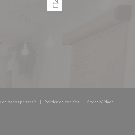
ão de dados pessoais
Política de cookies
Acessibilidade
((abre numa nova janela))
((abre numa nova janela))
((abre numa nova ja