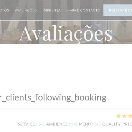
OTOS
AVALIAÇÕES
IMPRENSA
MAPA E CONTACTO
RESERVAR U
Avaliações
_clients_following_booking
SERVICE
:
5
/5
AMBIENCE
:
5
/5
MENU
:
5
/5
QUALITY_PRI