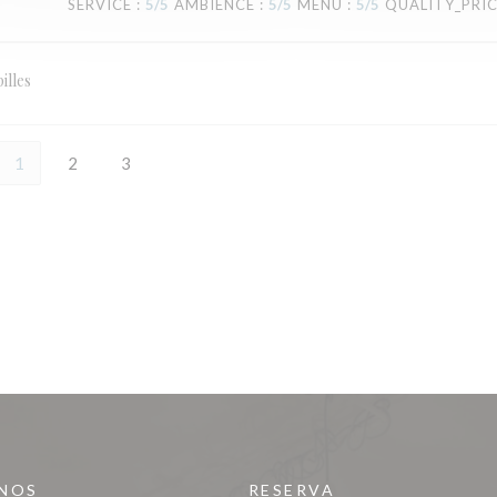
SERVICE
:
5
/5
AMBIENCE
:
5
/5
MENU
:
5
/5
QUALITY_PRI
illes
1
2
3
-NOS
RESERVA