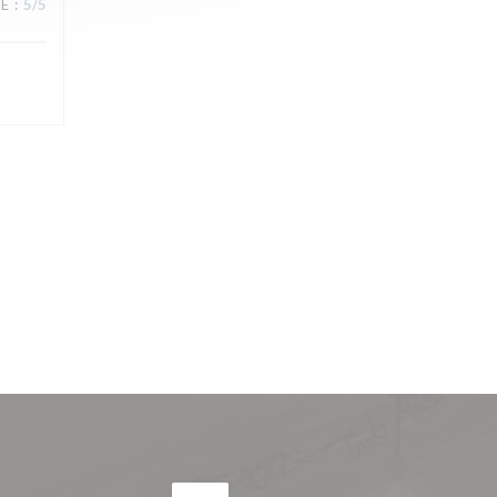
CE
:
5
/5