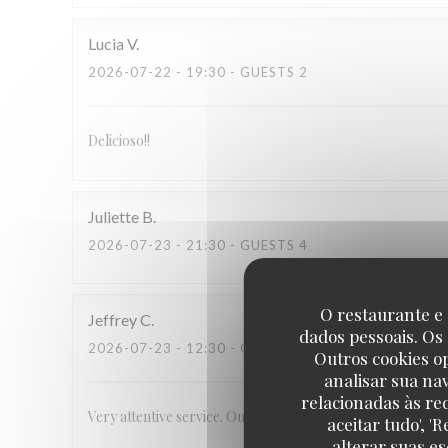
Lucia
V
2026-07-22
- 19:30 - GUESTS 2
Delicioso!!
Juliette
B
2026-07-23
- 21:30 - GUESTS 4
O restaurante e 
Jeffrey
C
dados pessoais. Os
2026-07-23
- 12:30 - GUESTS 2
Outros cookies o
analisar sua na
relacionadas às re
Very attentive service. Outstanding, unique food.
aceitar tudo', 
alterar suas e