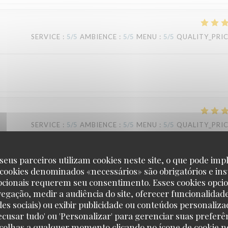
SERVICE
:
5
/5
AMBIENCE
:
5
/5
MENU
:
5
/5
QUALITY_PRI
SERVICE
:
5
/5
AMBIENCE
:
5
/5
MENU
:
5
/5
QUALITY_PRI
seus parceiros utilizam cookies neste site, o que pode impl
 cookies denominados «necessários» são obrigatórios e ins
SERVICE
:
5
/5
AMBIENCE
:
5
/5
MENU
:
5
/5
QUALITY_PRI
pcionais requerem seu consentimento. Esses cookies opci
vegação, medir a audiência do site, oferecer funcionalidad
des sociais) ou exibir publicidade ou conteúdos personaliza
'Recusar tudo' ou 'Personalizar' para gerenciar suas preferê
scolhas a qualquer momento clicando no ícone de cookie no