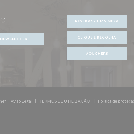
ova janela))
RESERVAR UMA MESA
ook ((abre numa nova janela))
Instagram ((abre numa nova janela))
CLIQUE E RECOLHA
NEWSLETTER
VOUCHERS
((abre numa nova janela))
hef
Aviso Legal
TERMOS DE UTILIZAÇÃO
Política de proteç
((abre numa nova janela))
((abre numa nova janela))