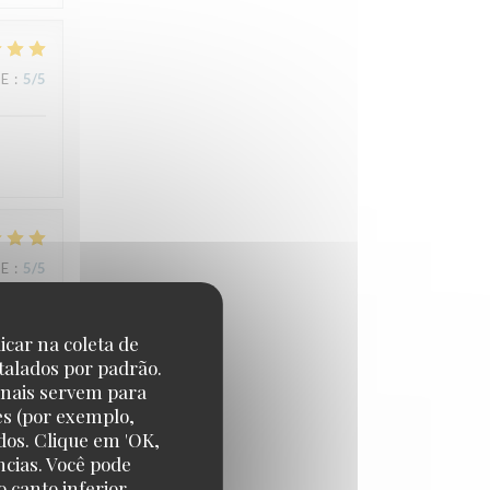
CE
:
5
/5
CE
:
5
/5
icar na coleta de
talados por padrão.
CE
:
5
/5
onais servem para
es (por exemplo,
dos. Clique em 'OK,
ncias. Você pode
 canto inferior