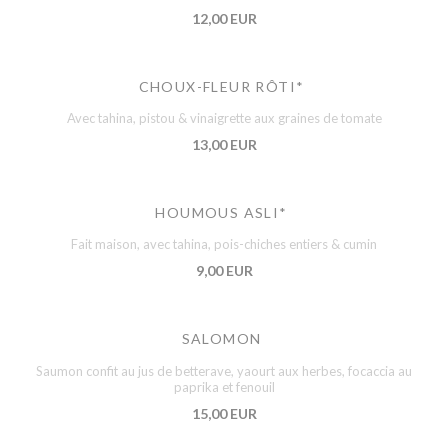
12,00 EUR
CHOUX-FLEUR RÔTI*
Avec tahina, pistou & vinaigrette aux graines de tomate
13,00 EUR
HOUMOUS ASLI*
Fait maison, avec tahina, pois-chiches entiers & cumin
9,00 EUR
SALOMON
Saumon confit au jus de betterave, yaourt aux herbes, focaccia au
paprika et fenouil
15,00 EUR