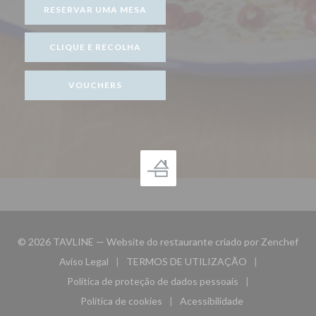
RESERVAR UMA MESA
CLIQUE E RECOLHA
VOUCHERS
((ab
© 2026 TAVLINE — Website do restaurante criado por
Zenchef
Aviso Legal
TERMOS DE UTILIZAÇÃO
((abre numa nova janela))
((abre numa nova janela))
Política de proteção de dados pessoais
((abre numa nova janela))
Política de cookies
Acessibilidade
((abre numa nova janela))
((abre numa nova janela)