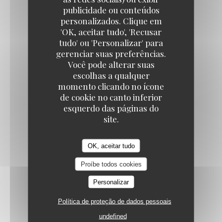
½ EVIAN
publicidade ou conteúdos
5,00 EUR
personalizados. Clique em
TAVLINE
'OK, aceitar tudo', 'Recusar
tudo' ou 'Personalizar' para
COCA
gerenciar suas preferências.
5,00 EUR
Você pode alterar suas
escolhas a qualquer
momento clicando no ícone
de cookie no canto inferior
½ SAN PELLEGRINO
esquerdo das páginas do
5,00 EUR
site.
MACCABEE, BIÈRE ISRAÉLIENNE LÉGÈRE
OK, aceitar tudo
7,50 EUR
Proíbe todos cookies
Personalizar
Vins
Política de proteção de dados pessoais
undefined