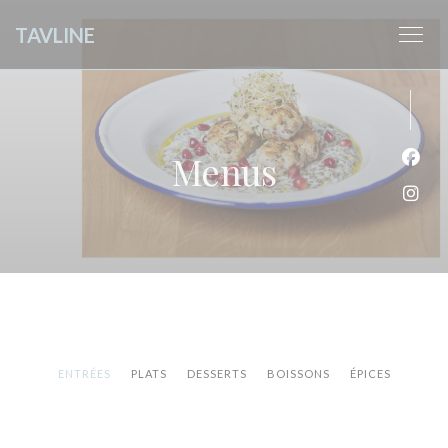
Painel de Gerenciamento de Cookies
TAVLINE
Menus
Face
Inst
ENTRÉES
PLATS
DESSERTS
BOISSONS
ÉPICES