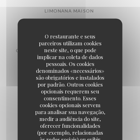
LIMONANA MAISON
Citron, menthe fraîche, miel
7,50 EUR
O restaurante e seus
parceiros utilizam cookies
neste site, o que pode
COCKTAIL ARAK-NANA OU BOUKHA-NANA
implicar na coleta de dados
12,00 EUR
pessoais. Os cookies
denominados «necessários»
são obrigatórios e instalados
THÉ À LA MENTHE FRAÎCHE
por padrão. Outros cookies
7,50 EUR
opcionais requerem seu
consentimento. Esses
cookies opcionais servem
COCA ZERO
para analisar sua navegação,
medir a audiência do site,
5,00 EUR
oferecer funcionalidades
(por exemplo, relacionadas
às redes sociais) ou exibir