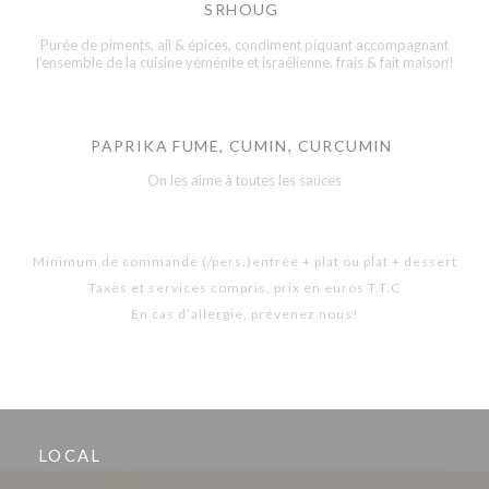
SRHOUG
Purée de piments, ail & épices, condiment piquant accompagnant
l’ensemble de la cuisine yéménite et israélienne. frais & fait maison!
PAPRIKA FUME, CUMIN, CURCUMIN
On les aime à toutes les sauces
Minimum de commande (/pers.)entrée + plat ou plat + dessert
Taxes et services compris, prix en euros T.T.C
En cas d’allergie, prévenez nous!
LOCAL