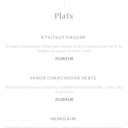
Plats
KTSITSOT DAGUIM
Boulettes de poisson grillées aux herbes et épices marocaines sur lit de
lentilles au yaourt et citron confit
25,00 EUR
YAROK CHAKCHOUKA VERTE
Shakshouka verte aux épinards, roquette et herbes fraîches, crème, fêta
et grenade
23,00 EUR
MEMULAIM
Aubergines farcies façon maman, viande hachée aux épices marocaines,