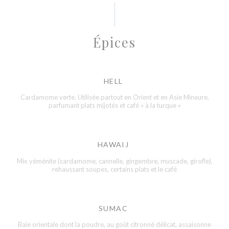
Épices
HELL
Cardamome verte. Utilisée partout en Orient et en Asie Mineure,
parfumant plats mijotés et café « à la turque »
HAWAIJ
Mix yéménite (cardamome, cannelle, gingembre, muscade, girofle),
rehaussant soupes, certains plats et le café
SUMAC
Baie orientale dont la poudre, au goût citronné délicat, assaisonne