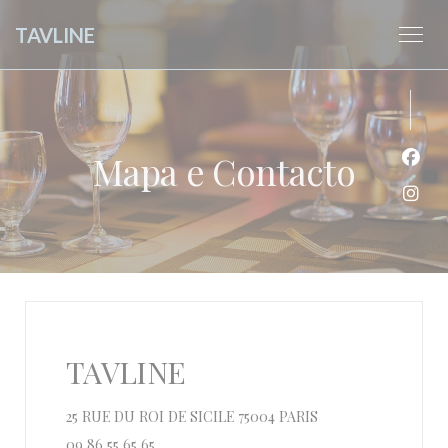
Painel de Gerenciamento de Cookies
TAVLINE
Mapa e Contacto
Face
Inst
TAVLINE
((abre numa nova jan
25 RUE DU ROI DE SICILE 75004 PARIS
09 86 55 65 65