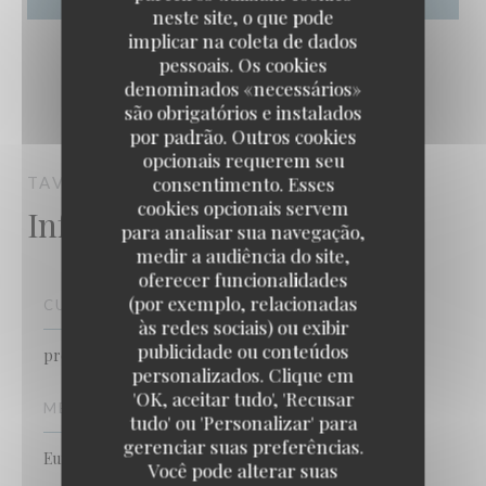
neste site, o que pode
implicar na coleta de dados
pessoais. Os cookies
denominados «necessários»
são obrigatórios e instalados
por padrão. Outros cookies
opcionais requerem seu
consentimento. Esses
TAVLINE
PARIS
cookies opcionais servem
Informações gerais
para analisar sua navegação,
medir a audiência do site,
oferecer funcionalidades
(por exemplo, relacionadas
CULINÁRIA
às redes sociais) ou exibir
publicidade ou conteúdos
produtos frescos, Caseiro
personalizados. Clique em
TAVLINE
'OK, aceitar tudo', 'Recusar
MÉTODOS DE PAGAMENTO
tudo' ou 'Personalizar' para
gerenciar suas preferências.
Eurocard/Mastercard, Dinheiro, Visa, Cartão Azul
Você pode alterar suas