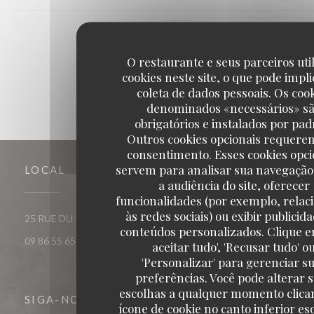
1
2
3
O restaurante e seus parceiros uti
cookies neste site, o que pode impli
coleta de dados pessoais. Os coo
denominados «necessários» s
obrigatórios e instalados por pad
Outros cookies opcionais requere
consentimento. Esses cookies opci
servem para analisar sua navegação
LOCAL
a audiência do site, oferecer
funcionalidades (por exemplo, relac
às redes sociais) ou exibir publicid
((abre numa nova janela))
25 RUE DU ROI DE SICILE 75004 PARIS
conteúdos personalizados. Clique e
09 86 55 65 65
aceitar tudo', 'Recusar tudo' o
'Personalizar' para gerenciar s
preferências. Você pode alterar 
escolhas a qualquer momento clica
SIGA-NOS
ícone de cookie no canto inferior e