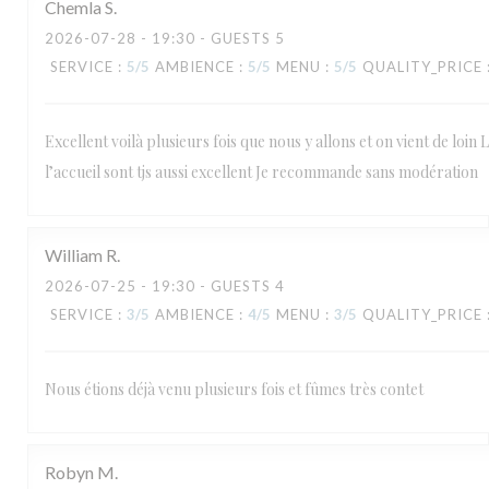
Chemla
S
2026-07-28
- 19:30 - GUESTS 5
SERVICE
:
5
/5
AMBIENCE
:
5
/5
MENU
:
5
/5
QUALITY_PRICE
Excellent voilà plusieurs fois que nous y allons et on vient de loin L
l’accueil sont tjs aussi excellent Je recommande sans modération
William
R
2026-07-25
- 19:30 - GUESTS 4
SERVICE
:
3
/5
AMBIENCE
:
4
/5
MENU
:
3
/5
QUALITY_PRICE
Nous étions déjà venu plusieurs fois et fûmes très contet
Robyn
M