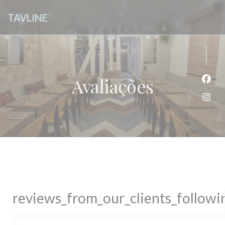
Painel de Gerenciamento de Cookies
TAVLINE
Avaliações
Face
Inst
reviews_from_our_clients_follow