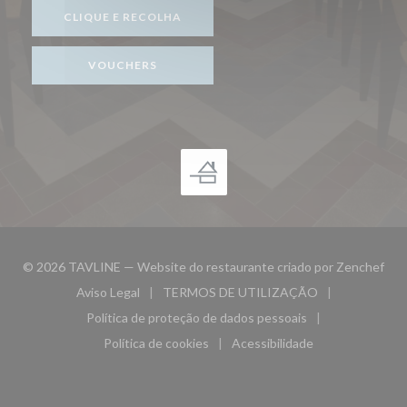
CLIQUE E RECOLHA
VOUCHERS
((ab
© 2026 TAVLINE — Website do restaurante criado por
Zenchef
Aviso Legal
TERMOS DE UTILIZAÇÃO
((abre numa nova janela))
((abre numa nova janela))
Política de proteção de dados pessoais
((abre numa nova janela))
Política de cookies
Acessibilidade
((abre numa nova janela))
((abre numa nova janela)