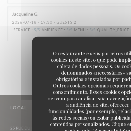
Jacqueline
G
2026-07-18
- 19:30 - GUESTS 2
SERVICE
:
5
/5
AMBIENCE
:
5
/5
MENU
:
5
/5
QUALITY_PRICE
1
2
3
O restaurante e seus parceiros uti
cookies neste site, o que pode impli
coleta de dados pessoais. Os coo
denominados «necessários» s
obrigatórios e instalados por pad
Outros cookies opcionais requere
consentimento. Esses cookies opci
servem para analisar sua navegação
a audiência do site, oferecer
LOCAL
funcionalidades (por exemplo, relac
às redes sociais) ou exibir publicid
conteúdos personalizados. Clique e
((abre numa nova janela))
25 RUE DU ROI DE SICILE 75004 PARIS
aceitar tudo', 'Recusar tudo' o