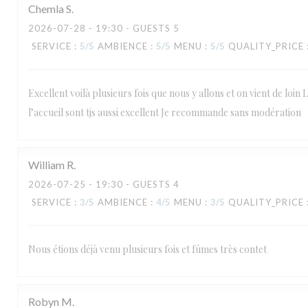
Chemla
S
2026-07-28
- 19:30 - GUESTS 5
SERVICE
:
5
/5
AMBIENCE
:
5
/5
MENU
:
5
/5
QUALITY_PRICE
Excellent voilà plusieurs fois que nous y allons et on vient de loin L
l’accueil sont tjs aussi excellent Je recommande sans modération
William
R
2026-07-25
- 19:30 - GUESTS 4
SERVICE
:
3
/5
AMBIENCE
:
4
/5
MENU
:
3
/5
QUALITY_PRICE
Nous étions déjà venu plusieurs fois et fûmes très contet
Robyn
M