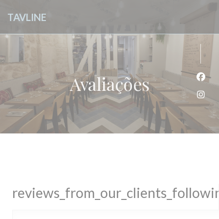
Painel de Gerenciamento de Cookies
TAVLINE
Avaliações
Face
Inst
reviews_from_our_clients_follow