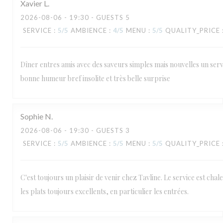
Xavier
L
2026-08-06
- 19:30 - GUESTS 5
SERVICE
:
5
/5
AMBIENCE
:
4
/5
MENU
:
5
/5
QUALITY_PRICE
Dîner entres amis avec des saveurs simples mais nouvelles un serv
bonne humeur bref insolite et très belle surprise
Sophie
N
2026-08-06
- 19:30 - GUESTS 3
SERVICE
:
5
/5
AMBIENCE
:
5
/5
MENU
:
5
/5
QUALITY_PRICE
C'est toujours un plaisir de venir chez Tavline. Le service est chal
les plats toujours excellents, en particulier les entrées.