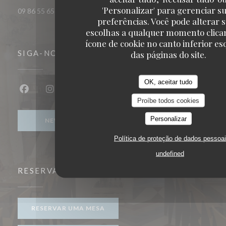
'Personalizar' para gerenciar s
09 86 55 65 65
preferências. Você pode alterar 
escolhas a qualquer momento clica
ícone de cookie no canto inferior e
das páginas do site.
SIGA-NOS
OK, aceitar tudo
Facebook ((abre numa nova janela))
Instagram ((abre numa nova janela))
Proíbe todos cookies
Personalizar
NEWSLETTER
Política de proteção de dados pessoa
undefined
RESERVA
RESERVAR UMA MESA