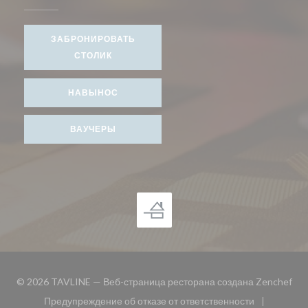
ЗАБРОНИРОВАТЬ
СТОЛИК
НАВЫНОС
ВАУЧЕРЫ
((о
© 2026 TAVLINE — Веб-страница ресторана создана
Zenchef
Предупреждение об отказе от ответственности