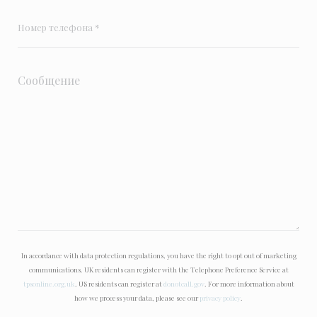
In accordance with data protection regulations, you have the right to opt out of marketing
communications. UK residents can register with the Telephone Preference Service at
tpsonline.org.uk
. US residents can register at
donotcall.gov
. For more information about
how we process your data, please see our
privacy policy
.