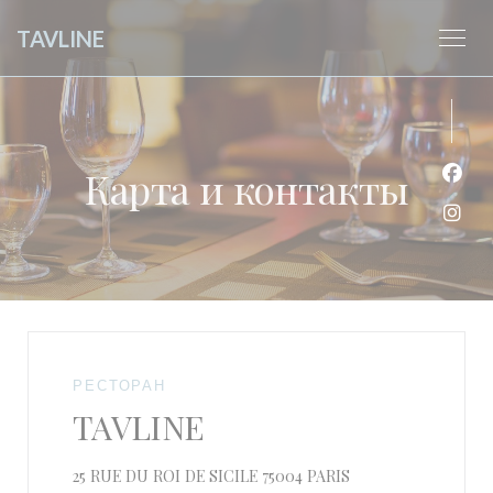
Панель управления cookies
TAVLINE
Карта и контакты
Face
Inst
РЕСТОРАН
TAVLINE
((открывается в но
25 RUE DU ROI DE SICILE 75004 PARIS