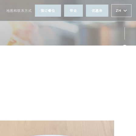
ZH
体
地图和联系方式
预订餐位
带走
优惠券
Fac
Ins