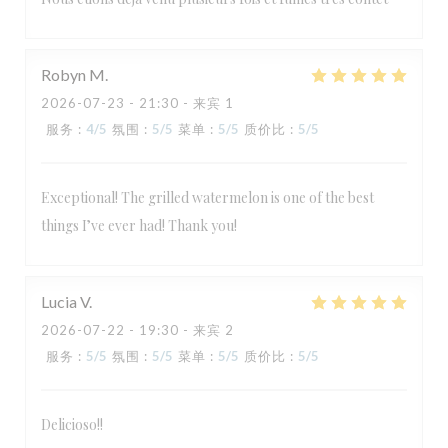
Robyn
M
2026-07-23
- 21:30 - 来宾 1
服务
:
4
/5
氛围
:
5
/5
菜单
:
5
/5
质价比
:
5
/5
Exceptional! The grilled watermelon is one of the best
things I’ve ever had! Thank you!
Lucia
V
2026-07-22
- 19:30 - 来宾 2
服务
:
5
/5
氛围
:
5
/5
菜单
:
5
/5
质价比
:
5
/5
Delicioso!!