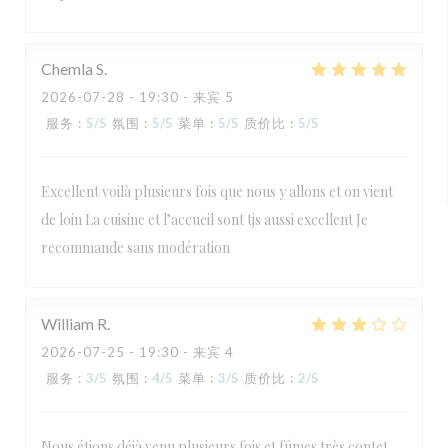
Chemla
S
2026-07-28
- 19:30 - 来宾 5
服务
:
5
/5
氛围
:
5
/5
菜单
:
5
/5
质价比
:
5
/5
Excellent voilà plusieurs fois que nous y allons et on vient
de loin La cuisine et l’accueil sont tjs aussi excellent Je
recommande sans modération
William
R
2026-07-25
- 19:30 - 来宾 4
服务
:
3
/5
氛围
:
4
/5
菜单
:
3
/5
质价比
:
2
/5
Nous étions déjà venu plusieurs fois et fûmes très contet