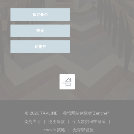
预订餐位
带走
优惠券
((在新窗口中打
© 2026 TAVLINE — 餐馆网站创建者
Zenchef
免责声明
使用条款
个人数据保护政策
((在新窗口中打开))
((在新窗口中打开))
((在新窗口中打开))
cookie 策略
无障碍设施
((在新窗口中打开))
((在新窗口中打开))