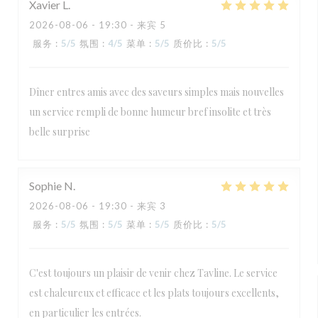
Xavier
L
2026-08-06
- 19:30 - 来宾 5
服务
:
5
/5
氛围
:
4
/5
菜单
:
5
/5
质价比
:
5
/5
Dîner entres amis avec des saveurs simples mais nouvelles
un service rempli de bonne humeur bref insolite et très
belle surprise
Sophie
N
2026-08-06
- 19:30 - 来宾 3
服务
:
5
/5
氛围
:
5
/5
菜单
:
5
/5
质价比
:
5
/5
C'est toujours un plaisir de venir chez Tavline. Le service
est chaleureux et efficace et les plats toujours excellents,
en particulier les entrées.