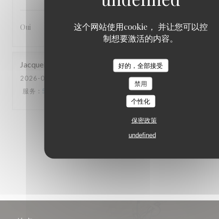
这个网站使用cookie， 并让您可以控
Oui
制想要激活的内容。
Jacqueline
G
好的，全部接受
2026-07-18
- 19:30 - 来宾 2
禁用
服务
:
5
/5
氛围
:
5
/5
菜单
:
5
/5
质价比
:
5
/5
个性化
保密政策
1
2
3
undefined