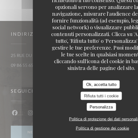
opzionali servono per analizzare la
navigazione, misurare l'audience del
fornire funzionalità (ad esempio, leg
social network) o visualizzare pubbli
contenuti personalizzati. Clicca su 'A
INDIRIZZO
tutto', 'Rifiuta tutto' o 'Personalizza
gestire le tue preferenze. Puoi modi
le tue scelte in qualsiasi momen
((apre una nuova finestra))
25 RUE DU ROI DE SICILE 75004 PARIS
cliccando sull'icona del cookie in ba
09 86 55 65 65
sinistra delle pagine del sito.
Ok, accetta tutto
SEGUICI
Rifiuta tutti i cookie
Personalizza
Facebook ((apre una nuova finestra))
Instagram ((apre una nuova finestra))
Politica di protezione dei dati personali
Politica di gestione dei cookie
NEWSLETTER