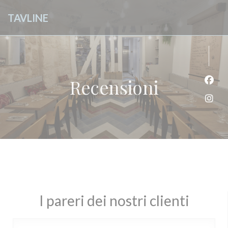
Personalizzazione delle tue scelte sui cookie
TAVLINE
Recensioni
Face
Inst
I pareri dei nostri clienti