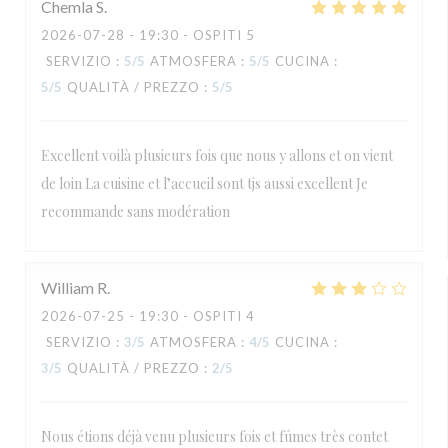
Chemla
S
2026-07-28
- 19:30 - OSPITI 5
SERVIZIO
:
5
/5
ATMOSFERA
:
5
/5
CUCINA
:
5
/5
QUALITÀ / PREZZO
:
5
/5
Excellent voilà plusieurs fois que nous y allons et on vient
de loin La cuisine et l’accueil sont tjs aussi excellent Je
recommande sans modération
William
R
2026-07-25
- 19:30 - OSPITI 4
SERVIZIO
:
3
/5
ATMOSFERA
:
4
/5
CUCINA
:
3
/5
QUALITÀ / PREZZO
:
2
/5
Nous étions déjà venu plusieurs fois et fûmes très contet