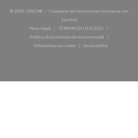
© 2026 TAVLINE — Creazione del sito internet ristorante con
((apre una nuova finestra))
Zenchef
Note legali
TERMINI DI UTILIZZO
((apre una nuova finestra))
((apre una nuova finestra))
Politica di protezione dei dati personali
((apre una nuova finestra))
Informativa sui cookie
Accessibilita
((apre una nuova finestra))
((apre una nuova finest