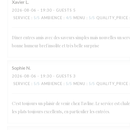
Xavier
L
2026-08-06
- 19:30 - GUESTS 5
SERVICE
:
5
/5
AMBIENCE
:
4
/5
MENU
:
5
/5
QUALITY_PRICE
Dîner entres amis avec des saveurs simples mais nouvelles un serv
bonne humeur bref insolite et très belle surprise
Sophie
N
2026-08-06
- 19:30 - GUESTS 3
SERVICE
:
5
/5
AMBIENCE
:
5
/5
MENU
:
5
/5
QUALITY_PRICE
C'est toujours un plaisir de venir chez Tavline. Le service est chal
les plats toujours excellents, en particulier les entrées.