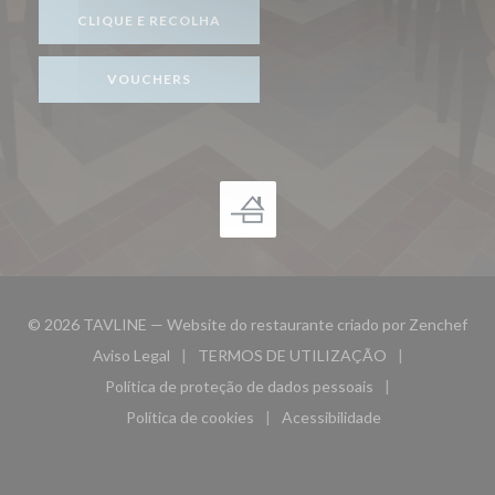
CLIQUE E RECOLHA
VOUCHERS
((ab
© 2026 TAVLINE — Website do restaurante criado por
Zenchef
Aviso Legal
TERMOS DE UTILIZAÇÃO
((abre numa nova janela))
((abre numa nova janela))
Política de proteção de dados pessoais
((abre numa nova janela))
Política de cookies
Acessibilidade
((abre numa nova janela))
((abre numa nova janela)