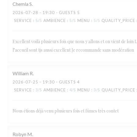
Chemla
S
2026-07-28
- 19:30 - GUESTS 5
SERVICE
:
5
/5
AMBIENCE
:
5
/5
MENU
:
5
/5
QUALITY_PRICE
Excellent voilà plusieurs fois que nous y allons et on vient de loin L
l’accueil sont tjs aussi excellent Je recommande sans modération
William
R
2026-07-25
- 19:30 - GUESTS 4
SERVICE
:
3
/5
AMBIENCE
:
4
/5
MENU
:
3
/5
QUALITY_PRICE
Nous étions déjà venu plusieurs fois et fûmes très contet
Robyn
M