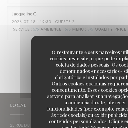
Jacqueline
G
2026-07-18
- 19:30 - GUESTS 2
SERVICE
:
5
/5
AMBIENCE
:
5
/5
MENU
:
5
/5
QUALITY_PRICE
1
2
3
O restaurante e seus parceiros uti
cookies neste site, o que pode impli
coleta de dados pessoais. Os coo
denominados «necessários» s
obrigatórios e instalados por pad
Outros cookies opcionais requere
consentimento. Esses cookies opci
servem para analisar sua navegação
a audiência do site, oferecer
LOCAL
funcionalidades (por exemplo, relac
às redes sociais) ou exibir publicid
conteúdos personalizados. Clique e
((abre numa nova janela))
25 RUE DU ROI DE SICILE 75004 PARIS
aceitar tudo', 'Recusar tudo' o