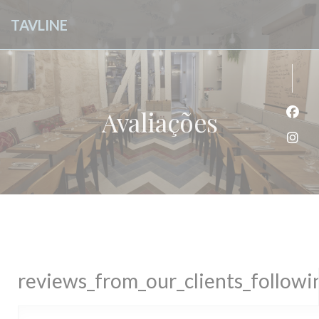
Painel de Gerenciamento de Cookies
TAVLINE
Avaliações
Face
Inst
reviews_from_our_clients_follow