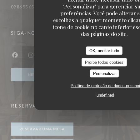
'Personalizar' para gerenciar s
09 86 55 65 65
preferências. Você pode alterar 
escolhas a qualquer momento clica
ícone de cookie no canto inferior e
das páginas do site.
SIGA-NOS
OK, aceitar tudo
Facebook ((abre numa nova janela))
Instagram ((abre numa nova janela))
Proíbe todos cookies
Personalizar
NEWSLETTER
Política de proteção de dados pessoa
undefined
RESERVA
RESERVAR UMA MESA