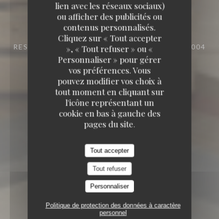
lien avec les réseaux sociaux)
TAVLINE
ou afficher des publicités ou
contenus personnalisés.
TAVLINE
Cliquez sur « Tout accepter
RESTAURANT
25 RUE DU ROI DE SICILE 75004
», « Tout refuser » ou «
PARIS
Personnaliser » pour gérer
vos préférences. Vous
pouvez modifier vos choix à
tout moment en cliquant sur
l'icône représentant un
cookie en bas à gauche des
pages du site.
Tout accepter
Tout refuser
Personnaliser
Politique de protection des données à caractère
personnel