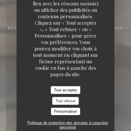
lien avec les réseaux sociaux)
TAVLINE
ou afficher des publicités ou
contenus personnalisés.
TAVLINE
Cliquez sur « Tout accepter
RESTAURANT
25 RUE DU ROI DE SICILE 75004
», « Tout refuser » ou «
PARIS
Personnaliser » pour gérer
vos préférences. Vous
pouvez modifier vos choix à
tout moment en cliquant sur
l'icône représentant un
cookie en bas à gauche des
pages du site.
Tout accepter
Tout refuser
Personnaliser
Politique de protection des données à caractère
personnel