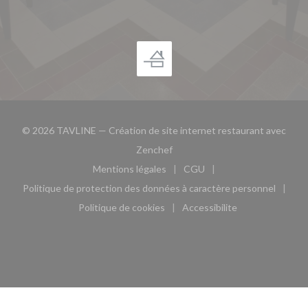
© 2026 TAVLINE — Création de site internet restaurant avec
((ouvre une nouvelle fenêtre))
Zenchef
Mentions légales
CGU
((ouvre une nouvelle fenêtre))
((ouvre une nouvelle fen
Politique de protection des données à caractère personnel
((ouvre une nouvelle fenêtre))
Politique de cookies
Accessibilite
((ouvre une nouvelle fenêtre))
((ouvre une nouvelle fe