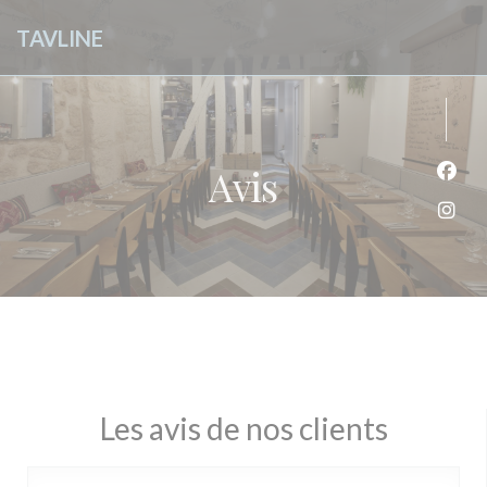
Personnalisation de vos choix en matière de cookies
TAVLINE
Avis
Face
Inst
Les avis de nos clients