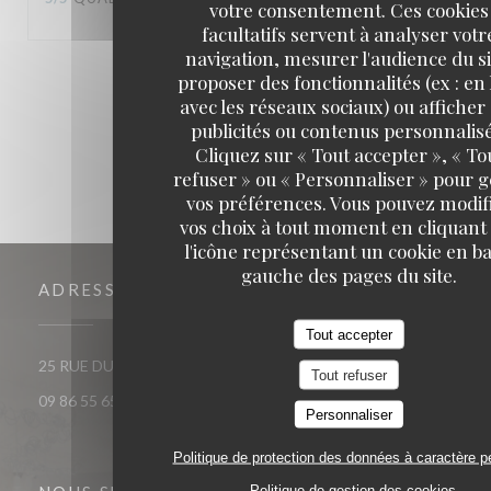
votre consentement. Ces cookies
facultatifs servent à analyser votr
navigation, mesurer l'audience du si
1
2
3
proposer des fonctionnalités (ex : en 
avec les réseaux sociaux) ou afficher
publicités ou contenus personnalisé
Cliquez sur « Tout accepter », « To
refuser » ou « Personnaliser » pour 
vos préférences. Vous pouvez modif
vos choix à tout moment en cliquant
l'icône représentant un cookie en ba
gauche des pages du site.
ADRESSE
Tout accepter
((ouvre une nouvelle fenêt
25 RUE DU ROI DE SICILE 75004 PARIS
Tout refuser
09 86 55 65 65
Personnaliser
Politique de protection des données à caractère p
Politique de gestion des cookies