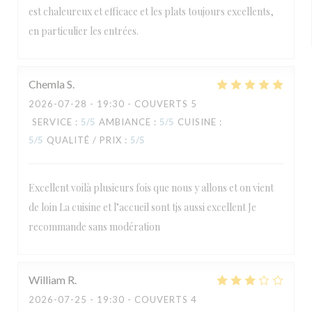
est chaleureux et efficace et les plats toujours excellents,
en particulier les entrées.
Chemla
S
2026-07-28
- 19:30 - COUVERTS 5
SERVICE
:
5
/5
AMBIANCE
:
5
/5
CUISINE
:
5
/5
QUALITÉ / PRIX
:
5
/5
Excellent voilà plusieurs fois que nous y allons et on vient
de loin La cuisine et l’accueil sont tjs aussi excellent Je
recommande sans modération
William
R
2026-07-25
- 19:30 - COUVERTS 4