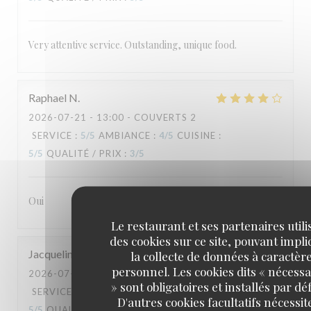
Very attentive service. Outstanding, unique food.
Raphael
N
2026-07-21
- 13:00 - COUVERTS 2
SERVICE
:
5
/5
AMBIANCE
:
4
/5
CUISINE
:
5
/5
QUALITÉ / PRIX
:
3
/5
Oui
Le restaurant et ses partenaires utili
des cookies sur ce site, pouvant impl
Jacqueline
G
la collecte de données à caractèr
personnel. Les cookies dits « nécessa
2026-07-18
- 19:30 - COUVERTS 2
» sont obligatoires et installés par dé
SERVICE
:
5
/5
AMBIANCE
:
5
/5
CUISINE
:
D'autres cookies facultatifs nécessit
5
/5
QUALITÉ / PRIX
:
5
/5