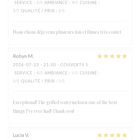
SERVICE
:
3
/5
AMBIANCE
:
4
/5
CUISINE
:
3
/5
QUALITÉ / PRIX
:
2
/5
Nous étions déjà venu plusieurs fois et fûmes très contet
Robyn
M
2026-07-23
- 21:30 - COUVERTS 1
SERVICE
:
4
/5
AMBIANCE
:
5
/5
CUISINE
:
5
/5
QUALITÉ / PRIX
:
5
/5
Exceptional! The grilled watermelon is one of the best
things I’ve ever had! Thank you!
Lucia
V