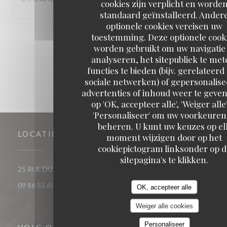
cookies zijn verplicht en worde
standaard geïnstalleerd. Ander
optionele cookies vereisen uw
toestemming. Deze optionele cook
1
2
3
worden gebruikt om uw navigatie 
analyseren, het sitepubliek te met
functies te bieden (bijv. gerelateerd
sociale netwerken) of gepersonalis
advertenties of inhoud weer te geven
op 'OK, accepteer alle', 'Weiger alle'
'Personaliseer' om uw voorkeuren
beheren. U kunt uw keuzes op el
LOCATIE
moment wijzigen door op het
cookiepictogram linksonder op d
sitepagina's te klikken.
((opent in een nieuw venst
25 RUE DU ROI DE SICILE 75004 PARIS
09 86 55 65 65
OK, accepteer alle
Weiger alle cookies
Personaliseer