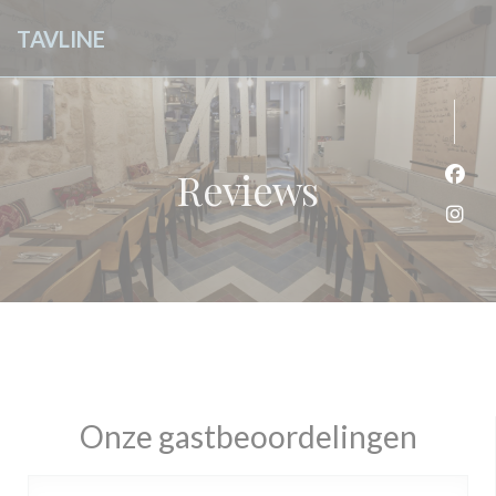
Cookies beheer paneel
TAVLINE
Reviews
Face
Inst
Onze gastbeoordelingen