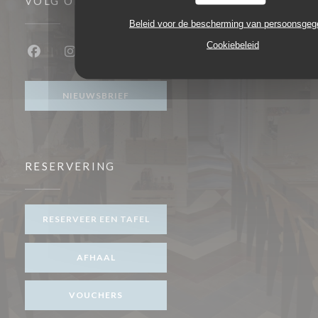
VOLG ONS
Beleid voor de bescherming van persoonsge
Cookiebeleid
Facebook ((opent in een nieuw venster))
Instagram ((opent in een nieuw venster))
NIEUWSBRIEF
RESERVERING
RESERVEER EEN TAFEL
AFHAAL
VOUCHERS