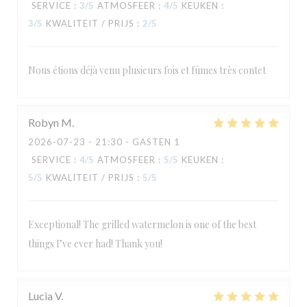
SERVICE
:
3
/5
ATMOSFEER
:
4
/5
KEUKEN
:
3
/5
KWALITEIT / PRIJS
:
2
/5
Nous étions déjà venu plusieurs fois et fûmes très contet
Robyn
M
2026-07-23
- 21:30 - GASTEN 1
SERVICE
:
4
/5
ATMOSFEER
:
5
/5
KEUKEN
:
5
/5
KWALITEIT / PRIJS
:
5
/5
Exceptional! The grilled watermelon is one of the best
things I’ve ever had! Thank you!
Lucia
V