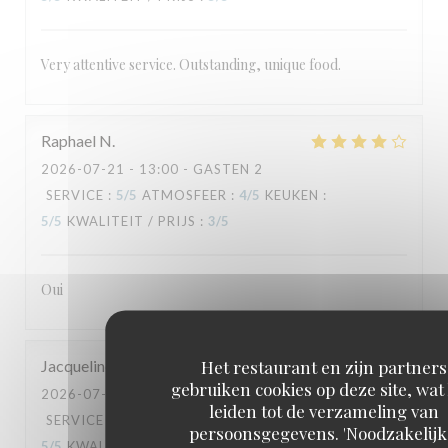
Very attentive service. Outstanding, unique food.
Raphael
N
2026-07-21
- 13:00 - GASTEN 2
SERVICE
:
5
/5
ATMOSFEER
:
4
/5
KEUKEN
:
5
/5
KWALITEIT / PRIJS
:
3
/5
Oui
Het restaurant en zijn partners
Jacqueline
G
gebruiken cookies op deze site, wat
2026-07-18
- 19:30 - GASTEN 2
leiden tot de verzameling van
SERVICE
:
5
/5
ATMOSFEER
:
5
/5
KEUKEN
:
persoonsgegevens. 'Noodzakelijk
5
/5
KWALITEIT / PRIJS
:
5
/5