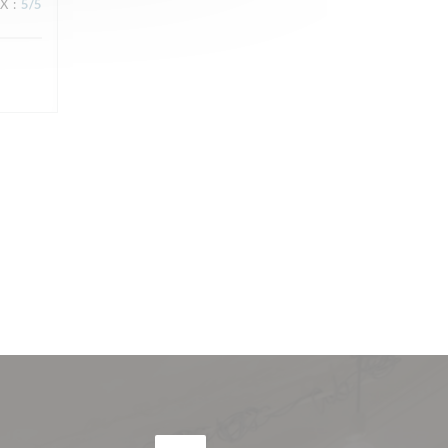
IX
:
5
/5