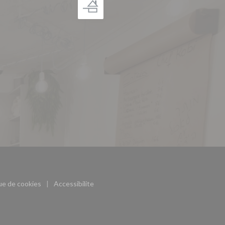
((ouvre une nouvelle fenêtre))
que de cookies
Accessibilite
((ouvre une nouvelle fenêtre))
((ouvre une nouvelle fenêtre))