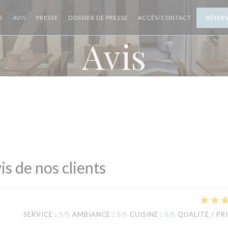
S
AVIS
PRESSE
DOSSIER DE PRESSE
ACCÈS/CONTACT
RÉSER
Avis
is de nos clients
SERVICE
:
5
/5
AMBIANCE
:
5
/5
CUISINE
:
5
/5
QUALITÉ / PR