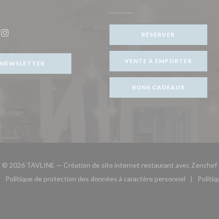
ouvelle fenêtre))
RÉSERVER
ook ((ouvre une nouvelle fenêtre))
Instagram ((ouvre une nouvelle fenêtre))
VENTE À EMPORTER
NEWSLETTER
BONS CADEAUX
© 2026 TAVLINE — Création de site internet restaurant avec
Zenchef
Politique de protection des données à caractère personnel
Politi
le fenêtre))
ouvre une nouvelle fenêtre))
((ouvre une nouvelle fenêtre))