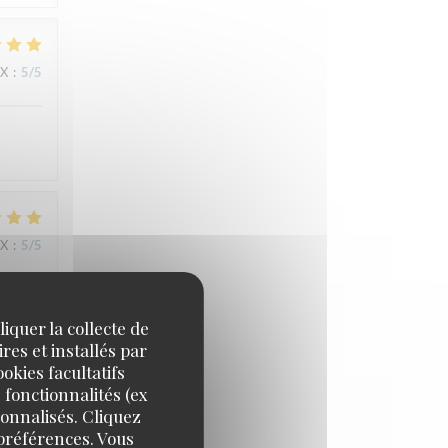
IX
:
5
/5
IX
:
5
/5
iquer la collecte de
res et installés par
IX
:
5
/5
okies facultatifs
 fonctionnalités (ex
sonnalisés. Cliquez
 préférences. Vous