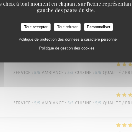
s choix à tout moment en cliquant sur l'icône représentant
TAVLINE
gauche des pages du site.
SERVICE
:
5
/5
AMBIANCE
:
4
/5
CUISINE
:
5
/5
QUALITÉ / PR
Tout accepter
Tout refuser
Personnaliser
Politique de protection des données à caractère personnel
Politique de gestion des cookies
SERVICE
:
5
/5
AMBIANCE
:
5
/5
CUISINE
:
5
/5
QUALITÉ / PR
SERVICE
:
5
/5
AMBIANCE
:
5
/5
CUISINE
:
5
/5
QUALITÉ / PR