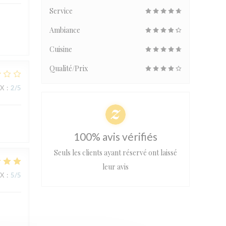
Service
Ambiance
Cuisine
Qualité/Prix
IX
:
2
/5
100% avis vérifiés
Seuls les clients ayant réservé ont laissé
leur avis
IX
:
5
/5