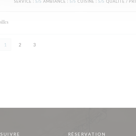
SERVICE
:
5
/5
AMBIANCE
:
5
/5
CUISINE
:
5
/5
QUALITÉ / PR
illes
1
2
3
 SUIVRE
RÉSERVATION