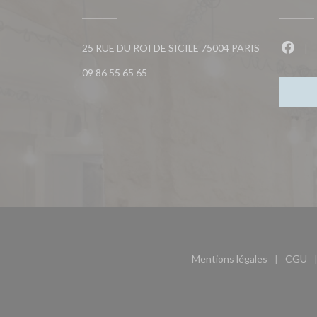
((ouvre une n
25 RUE DU ROI DE SICILE 75004 PARIS
Faceb
09 86 55 65 65
Mentions légales
CGU
((ouvre une nouvel
((