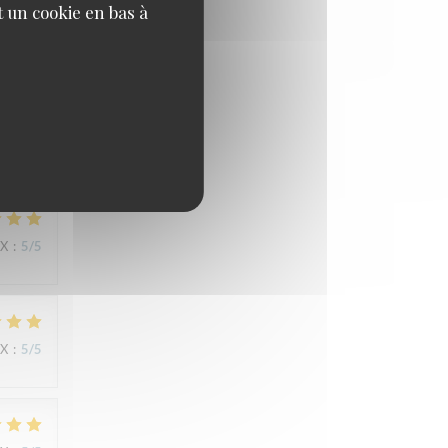
 un cookie en bas à
IX
:
3
/5
IX
:
5
/5
IX
:
5
/5