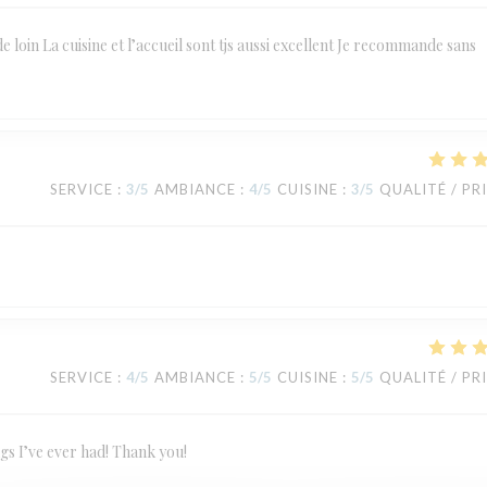
de loin La cuisine et l’accueil sont tjs aussi excellent Je recommande sans
SERVICE
:
3
/5
AMBIANCE
:
4
/5
CUISINE
:
3
/5
QUALITÉ / PR
SERVICE
:
4
/5
AMBIANCE
:
5
/5
CUISINE
:
5
/5
QUALITÉ / PR
ngs I’ve ever had! Thank you!