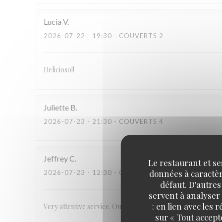
Lucia
V
2026-07-22
- 19:30 - COUVERTS 2
Delicioso!!
Juliette
B
2026-07-23
- 21:30 - COUVERTS 4
Jeffrey
C
Le restaurant et se
données à caractère
2026-07-23
- 12:30 - COUVERTS 2
défaut. D'autres
servent à analyser 
: en lien avec les
Very attentive service. Outstanding, unique food.
sur « Tout accept