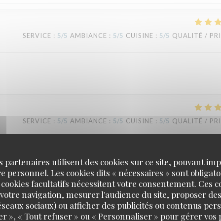
SERVICE
:
5
/5
AMBIANCE
:
5
/5
CUISINE
:
5
/5
QUALITÉ / PR
SERVICE
:
5
/5
AMBIANCE
:
5
/5
CUISINE
:
5
/5
QUALITÉ / PR
s partenaires utilisent des cookies sur ce site, pouvant impl
 personnel. Les cookies dits « nécessaires » sont obligatoi
SERVICE
:
5
/5
AMBIANCE
:
5
/5
CUISINE
:
5
/5
QUALITÉ / PR
 cookies facultatifs nécessitent votre consentement. Ces co
votre navigation, mesurer l'audience du site, proposer des
 réseaux sociaux) ou afficher des publicités ou contenus per
er », « Tout refuser » ou « Personnaliser » pour gérer vos