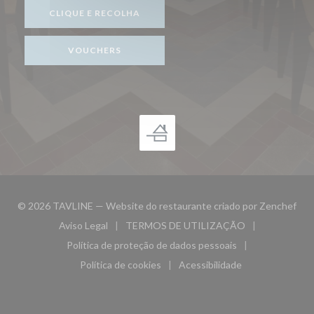
CLIQUE E RECOLHA
VOUCHERS
((ab
© 2026 TAVLINE — Website do restaurante criado por
Zenchef
Aviso Legal
TERMOS DE UTILIZAÇÃO
((abre numa nova janela))
((abre numa nova janela))
Política de proteção de dados pessoais
((abre numa nova janela))
Política de cookies
Acessibilidade
((abre numa nova janela))
((abre numa nova janela)