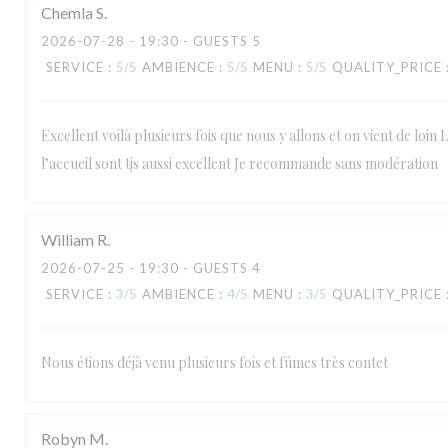
Chemla
S
2026-07-28
- 19:30 - GUESTS 5
SERVICE
:
5
/5
AMBIENCE
:
5
/5
MENU
:
5
/5
QUALITY_PRICE
Excellent voilà plusieurs fois que nous y allons et on vient de loin L
l’accueil sont tjs aussi excellent Je recommande sans modération
William
R
2026-07-25
- 19:30 - GUESTS 4
SERVICE
:
3
/5
AMBIENCE
:
4
/5
MENU
:
3
/5
QUALITY_PRICE
Nous étions déjà venu plusieurs fois et fûmes très contet
Robyn
M