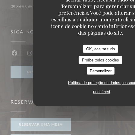
'Personalizar' para gerenciar s
09 86 55 65 65
preferências. Você pode alterar 
escolhas a qualquer momento clica
ícone de cookie no canto inferior e
das páginas do site.
SIGA-NOS
OK, aceitar tudo
Facebook ((abre numa nova janela))
Instagram ((abre numa nova janela))
Proíbe todos cookies
Personalizar
NEWSLETTER
Política de proteção de dados pessoa
undefined
RESERVA
RESERVAR UMA MESA