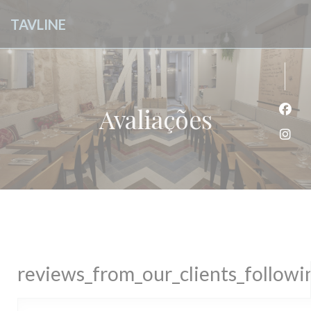
Painel de Gerenciamento de Cookies
TAVLINE
Avaliações
Face
Inst
reviews_from_our_clients_follow