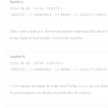
Xavier
L
2026-08-06
- 19:30 - GUESTS 5
SERVICE
:
5
/5
AMBIENCE
:
4
/5
MENU
:
5
/5
QUALITY_PRICE
Dîner entres amis avec des saveurs simples mais nouvelles un serv
bonne humeur bref insolite et très belle surprise
Sophie
N
2026-08-06
- 19:30 - GUESTS 3
SERVICE
:
5
/5
AMBIENCE
:
5
/5
MENU
:
5
/5
QUALITY_PRICE
C'est toujours un plaisir de venir chez Tavline. Le service est chal
les plats toujours excellents, en particulier les entrées.