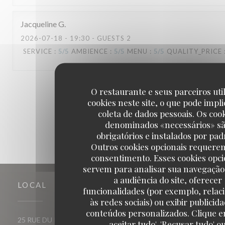
Jacqueline
G
2026-07-18
- 19:30 - GUESTS 2
SERVICE
:
5
/5
AMBIENCE
:
5
/5
MENU
:
5
/5
QUALITY_PRICE
1
2
3
O restaurante e seus parceiros uti
cookies neste site, o que pode impli
coleta de dados pessoais. Os coo
denominados «necessários» s
obrigatórios e instalados por pad
Outros cookies opcionais requere
consentimento. Esses cookies opci
servem para analisar sua navegação
a audiência do site, oferecer
LOCAL
funcionalidades (por exemplo, relac
às redes sociais) ou exibir publicid
conteúdos personalizados. Clique e
((abre numa nova janela))
25 RUE DU ROI DE SICILE 75004 PARIS
aceitar tudo', 'Recusar tudo' o