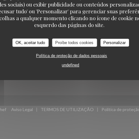
-NOS
RESERVA
des sociais) ou exibir publicidade ou conteúdos personaliza
'Recusar tudo' ou 'Personalizar' para gerenciar suas preferê
scolhas a qualquer momento clicando no ícone de cookie no
TAVLINE
esquerdo das páginas do site.
ova janela))
RESERVAR UMA MESA
ook ((abre numa nova janela))
Instagram ((abre numa nova janela))
OK, aceitar tudo
Proíbe todos cookies
Personalizar
CLIQUE E RECOLHA
NEWSLETTER
Política de proteção de dados pessoais
VOUCHERS
undefined
((abre numa nova janela))
hef
Aviso Legal
TERMOS DE UTILIZAÇÃO
Política de proteç
((abre numa nova janela))
((abre numa nova janela))