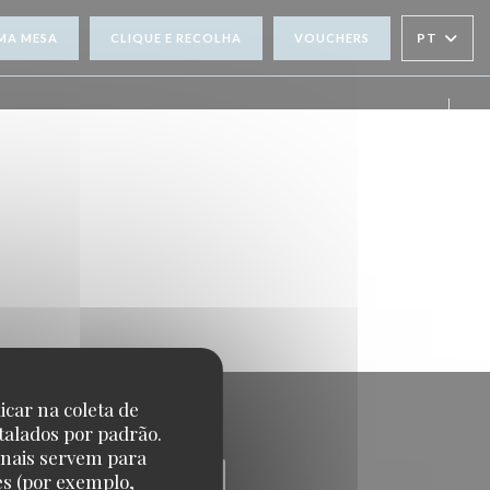
PT
MA MESA
CLIQUE E RECOLHA
VOUCHERS
Face
Inst
icar na coleta de
talados por padrão.
onais servem para
es (por exemplo,